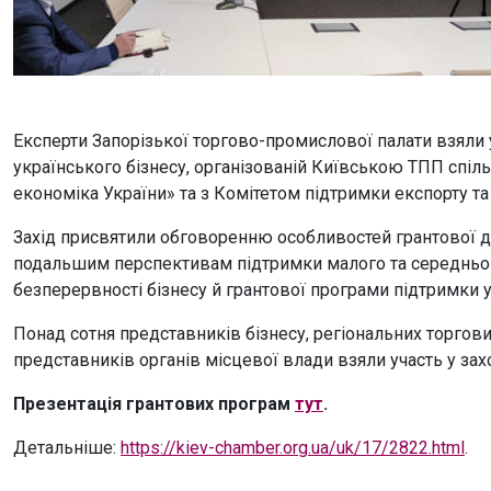
Експерти Запорізької торгово-промислової палати взяли 
українського бізнесу, організованій Київською ТПП
спіл
економіка України» та з Комітетом підтримки експорту та 
Захід присвятили обговоренню особливостей грантової ді
подальшим перспективам підтримки малого та середньог
безперервності бізнесу й грантової програми підтримки уч
Понад сотня представників бізнесу, регіональних торгових
представників органів місцевої влади взяли участь у захо
Презентація грантових програм
тут
.
Детальніше:
https://kiev-chamber.org.ua/uk/17/2822.html
.