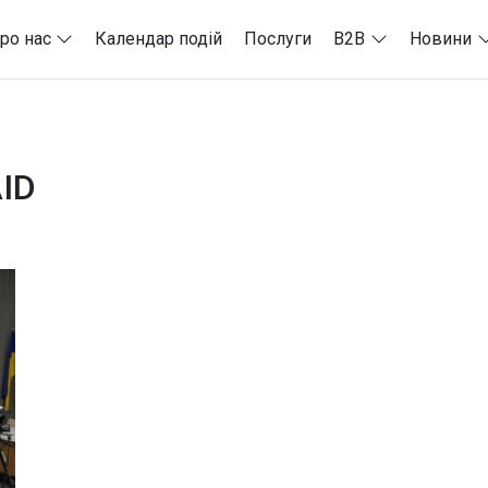
ро нас
Календар подій
Послуги
B2B
Новини
AID