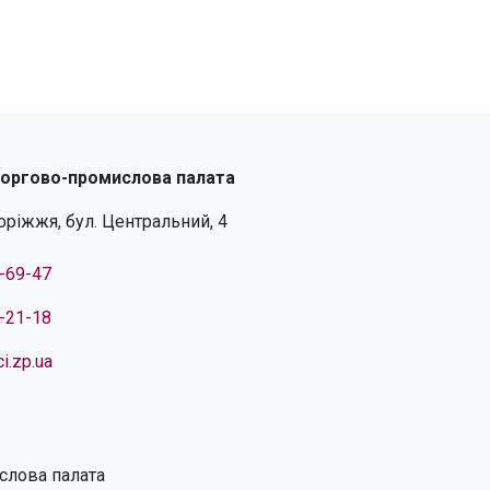
торгово-промислова палата
поріжжя, бул. Центральний, 4
4-69-47
4-21-18
i.zp.ua
слова палата