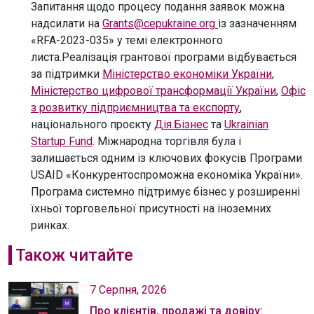
Запитання щодо процесу подання заявок можна
надсилати на
Grants@cepukraine.org
із зазначенням
«RFA-2023-035» у темі електронного
листа.Реалізація грантової програми відбувається
за підтримки
Міністерство економіки України
,
Міністерство цифрової трансформації України
,
Офіс
з розвитку підприємництва та експорту
,
національного проєкту
Дія.Бізнес
та
Ukrainian
Startup Fund
. Міжнародна торгівля була і
залишається одним із ключових фокусів Програми
USAID «Конкурентоспроможна економіка України».
Програма системно підтримує бізнес у розширенні
їхньої торговельної присутності на іноземних
ринках.
Також читайте
7 Серпня, 2026
Про клієнтів, продажі та довіру: