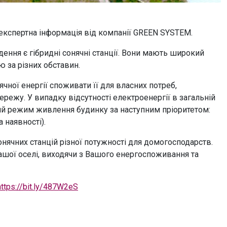
 експертна інформація від компанії GREEN SYSTEM.
ення є гібридні сонячні станції. Вони мають широкий
 за різних обставин.
ної енергії споживати її для власних потреб,
режу. У випадку відсутності електроенергії в загальній
ий режим живлення будинку за наступним пріоритетом:
 наявності).
нячних станцій різної потужності для домогосподарств.
шої оселі, виходячи з Вашого енергоспоживання та
https://bit.ly/487W2eS