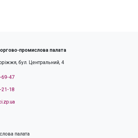
торгово-промислова палата
поріжжя, бул. Центральний, 4
4-69-47
4-21-18
i.zp.ua
слова палата