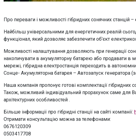
Про переваги і можливості гібридних сонячних станцій –
Найбільш універсальними для енергетичних реалій сьогод
функціонал, який дозволяє забезпечити об’єкт електрикою
Можливості налаштування дозволяють при генерації соняч
накопичувати в акумуляторну батарею або продавати в ме
мережі, гібридна електростанція переходить в автономн
Сонце- Акумуляторна батарея – Автозапуск генератора (за
Наша компанія пропонує готові комплектації гібридних со
Також, можливий індивідуальний прорахунок саме для Ва
архітектурних особливостей .
Більше інформації про гібридні станції на сайті компанії:
Отримати консультацію можна за телефонами:
0676120309
0503417708