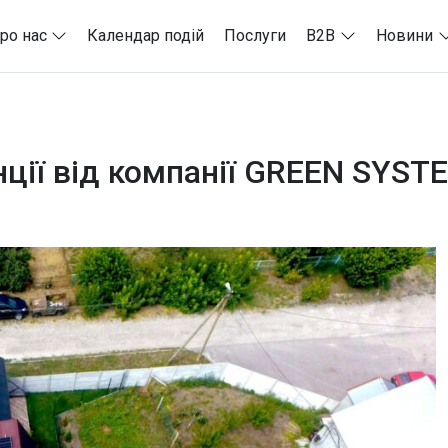
ро нас
Календар подій
Послуги
B2B
Новини
нції від компанії GREEN SYST