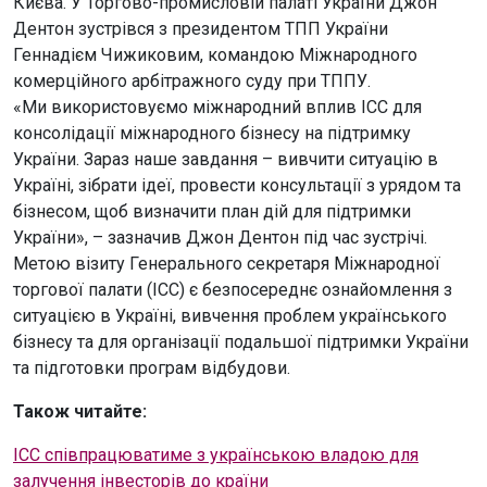
Києва. У Торгово-промисловій палаті України Джон
Дентон зустрівся з президентом ТПП України
Геннадієм Чижиковим, командою Міжнародного
комерційного арбітражного суду при ТППУ.
«Ми використовуємо міжнародний вплив ICC для
консолідації міжнародного бізнесу на підтримку
України. Зараз наше завдання – вивчити ситуацію в
Україні, зібрати ідеї, провести консультації з урядом та
бізнесом, щоб визначити план дій для підтримки
України», – зазначив Джон Дентон під час зустрічі.
Метою візиту Генерального секретаря Міжнародної
торгової палати (ICC) є безпосереднє ознайомлення з
ситуацією в Україні, вивчення проблем українського
бізнесу та для організації подальшої підтримки України
та підготовки програм відбудови.
Також читайте:
ICC співпрацюватиме з українською владою для
залучення інвесторів до країни