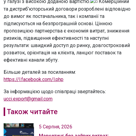
у галузі з високою доданою вартістю.
Комерційний
та дистриб’юторський договори розроблені відповідно
до вимог як постачальника, так і компанії та
підписуються на безпрограшній основі. Цінною
пропозицією партнерства є економія витрат, зниження
ризиків, підвищення ефективності та наступні
результати: швидкий доступ до ринку, довгостроковий
розвиток, орієнтація на клієнта, ланцюг поставок та
ефективні канали збуту.
Більше деталей за посиланням:
https://l.facebook.com/l.php
За інформацією щодо співпраці звертайтесь:
ucci.export@gmail.com
Також читайте
5 Серпня, 2026
Маркетинг без зайвих витрат: