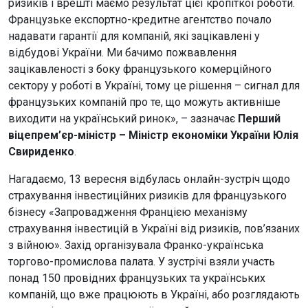
ризиків і врешті маємо результат цієї кропіткої роботи.
Французьке експортно-кредитне агентство почало
надавати гарантії для компаній, які зацікавлені у
відбудові України. Ми бачимо пожвавлення
зацікавленості з боку французького комерційного
сектору у роботі в Україні, тому це рішення – сигнал для
французьких компаній про те, що можуть активніше
виходити на український ринок», – зазначає
Перший
віцепрем’єр-міністр – Міністр економіки України Юлія
Свириденко
.
Нагадаємо, 13 вересня відбулась онлайн-зустріч щодо
страхування інвестиційних ризиків для французького
бізнесу «Запровадження Францією механізму
страхування інвестицій в Україні від ризиків, пов’язаних
з війною». Захід організувала Франко-українська
торгово-промислова палата. У зустрічі взяли участь
понад 150 провідних французьких та українських
компаній, що вже працюють в Україні, або розглядають