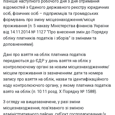
пізніше наступного робочого дня з дня отримання
відомостей з Єдиного державного реєстру юридичних
осіб, фізичних осіб – підприємців та громадських
формувань про зміну місцезнаходження/місця
проживання (п. 5 наказу Міністерства фінансів України
від 14.11.2014 № 1127 “Про внесення змін до Порядку
обліку платників податків і зборів” із змінами та
доповненнями).
Дані про взяття на облік платника податків
передаються до ЄДР у день взяття на облік у
контролюючому органі за новим місцезнаходженням/
місцем проживання із зазначенням: дати та номера
запису про взяття на облік, назви та ідентифікаційного
коду контролюючого органу, у якому платника податків
взято на облік (п. 10.11 розд. Х Порядку № 1588).
З огляду на вищезазначене, у разі зміни
місцезнаходження, пов’язаного зі зміною
адміністративного району, суб’єкт господарювання (у