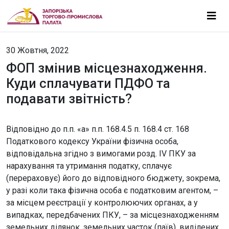
30 Жовтня, 2022
ФОП змінив місцезнаходження.
Куди сплачувати ПДФО та
подавати звітність?
Відповідно до п.п. «а» п.п. 168.4.5 п. 168.4 ст. 168
Податкового кодексу України фізична особа,
відповідальна згідно з вимогами розд. IV ПКУ за
нарахування та утримання податку, сплачує
(перераховує) його до відповідного бюджету, зокрема,
у разі коли така фізична особа є податковим агентом, –
за місцем реєстрації у контролюючих органах, а у
випадках, передбачених ПКУ, – за місцезнаходженням
земельних ділянок, земельних часток (паїв), виділених