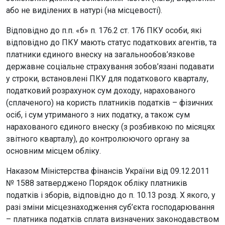
або не виділених в натурі (на місцевості).
Відповідно до п.п. «б» п. 176.2 ст. 176 ПКУ особи, які
відповідно до ПКУ мають статус податкових агентів, та
платники єдиного внеску на загальнообов’язкове
державне соціальне страхування зобов’язані подавати
у строки, встановлені ПКУ для податкового кварталу,
податковий розрахунок сум доходу, нарахованого
(сплаченого) на користь платників податків – фізичних
осіб, і сум утриманого з них податку, а також сум
нарахованого єдиного внеску (з розбивкою по місяцях
звітного кварталу), до контролюючого органу за
основним місцем обліку.
Наказом Міністерства фінансів України від 09.12.2011
№ 1588 затверджено Порядок обліку платників
податків і зборів, відповідно до п. 10.13 розд. X якого, у
разі зміни місцезнаходження суб’єкта господарювання
– платника податків сплата визначених законодавством