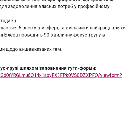
для задоволення власних потреб у професійному
тодавці.
кається бізнес у цій сфері, та визначити найкращі шляхи
оні Блера проводить 90-хвилинну фокус-групу в
ками щодо вищевказаних тем.
ус-групі шляхом заповнення гугл-форми:
qklGd0tYRGLmu6O14x1abyFX3FPk0VS0DZXPFQ/viewform?