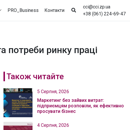
cci@cci.zp.ua
PRO_Business
Контакти
+38 (061) 224-69-47
та потреби ринку праці
Також читайте
5 Серпня, 2026
Маркетинг без зайвих витрат:
підприємцям розповіли, як ефективно
просувати бізнес
4 Серпня, 2026