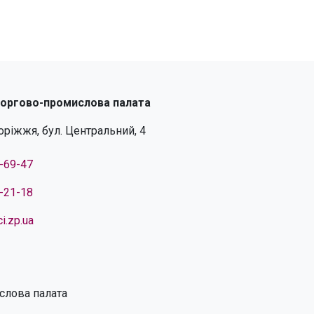
торгово-промислова палата
поріжжя, бул. Центральний, 4
4-69-47
4-21-18
i.zp.ua
слова палата