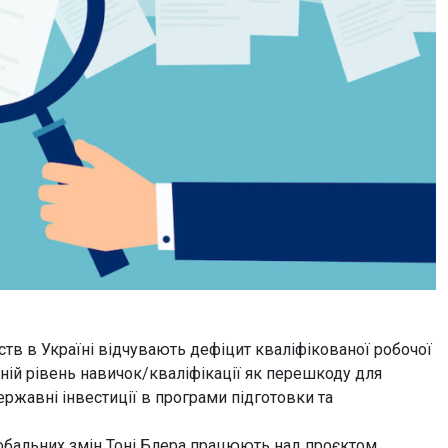
тв в Україні відчувають дефіцит кваліфікованої робочої
ній рівень навичок/кваліфікації як перешкоду для
ржавні інвестиції в програми підготовки та
обальних змін Тоні Блера працюють над проєктом,