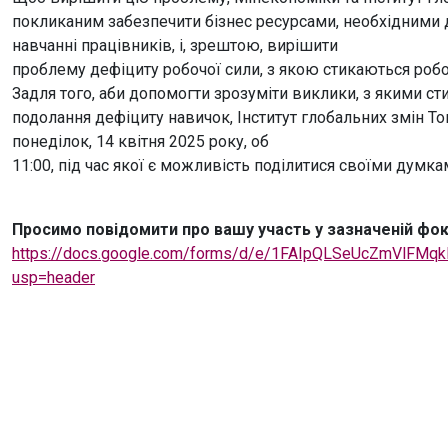
покликаним забезпечити бізнес ресурсами, необхідними 
навчанні працівників, і, зрештою, вирішити
проблему дефіциту робочої сили, з якою стикаються робо
Задля того, аби допомогти зрозуміти виклики, з якими сти
подолання дефіциту навичок, Інститут глобальних змін Т
понеділок, 14 квітня 2025 року, об
11:00, під час якої є можливість поділитися своїми дум
Просимо повідомити про вашу участь у зазначеній фок
https://docs.google.com/forms/d/e/1FAIpQLSeUcZmVlFM
usp=header