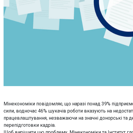
Мінекономіки повідомляє, що наразі понад 39% підприємс
сили, водночас 46% шукачів роботи вказують на недостат
працевлаштування, незважаючи на значні донорські та де
перепідготовки кадрів.
Щоб вирішити цю проблему, Мінекономіки та Інститут гл