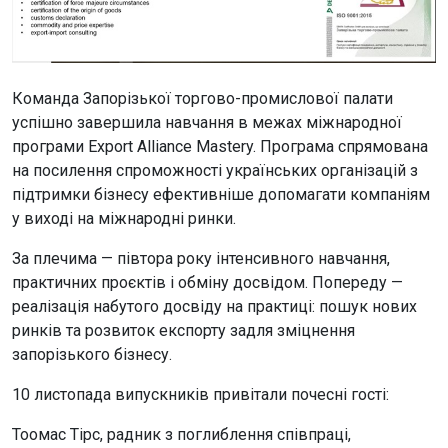
Команда Запорізької торгово-промислової палати
успішно завершила навчання в межах міжнародної
програми Export Alliance Mastery. Програма спрямована
на посилення спроможності українських організацій з
підтримки бізнесу ефективніше допомагати компаніям
у виході на міжнародні ринки.
За плечима — півтора року інтенсивного навчання,
практичних проєктів і обміну досвідом. Попереду —
реалізація набутого досвіду на практиці: пошук нових
ринків та розвиток експорту задля зміцнення
запорізького бізнесу.
10 листопада випускників привітали почесні гості:
Тоомас Тірс, радник з поглиблення співпраці,