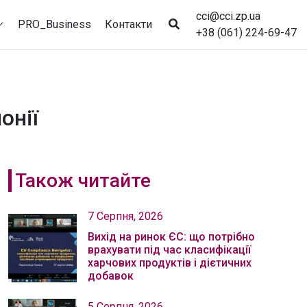
cci@cci.zp.ua
PRO_Business
Контакти
+38 (061) 224-69-47
онії
Також читайте
7 Серпня, 2026
Вихід на ринок ЄС: що потрібно
врахувати під час класифікації
харчових продуктів і дієтичних
добавок
5 Серпня, 2026