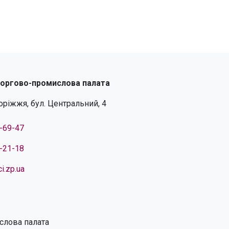
торгово-промислова палата
поріжжя, бул. Центральний, 4
4-69-47
4-21-18
i.zp.ua
слова палата