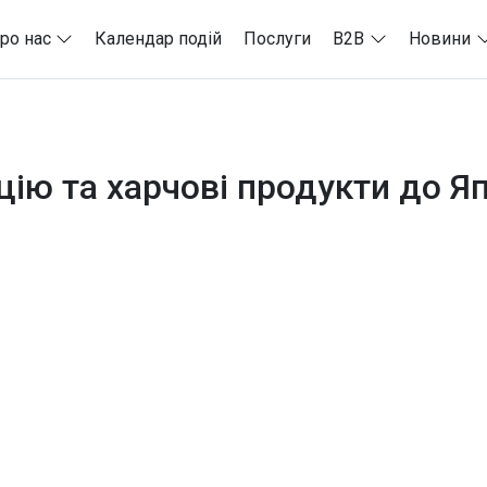
ро нас
Календар подій
Послуги
B2B
Новини
ію та харчові продукти до Яп