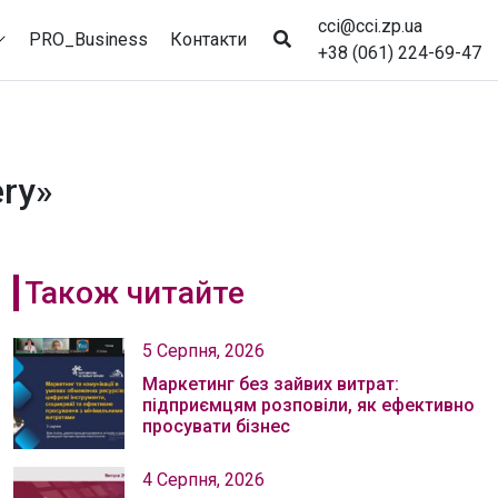
cci@cci.zp.ua
PRO_Business
Контакти
+38 (061) 224-69-47
ery»
Також читайте
5 Серпня, 2026
Маркетинг без зайвих витрат:
підприємцям розповіли, як ефективно
просувати бізнес
4 Серпня, 2026