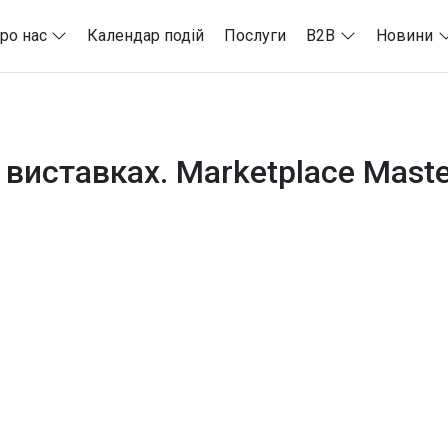
ро нас
Календар подій
Послуги
B2B
Новини
 виставках. Marketplace Mast