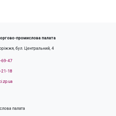
торгово-промислова палата
поріжжя, бул. Центральний, 4
4-69-47
4-21-18
i.zp.ua
слова палата