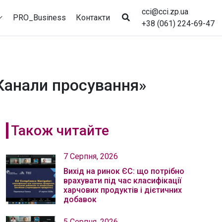
cci@cci.zp.ua
PRO_Business
Контакти
+38 (061) 224-69-47
 Канали просування»
Також читайте
7 Серпня, 2026
Вихід на ринок ЄС: що потрібно
врахувати під час класифікації
харчових продуктів і дієтичних
добавок
5 Серпня, 2026