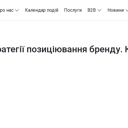
ро нас
Календар подій
Послуги
B2B
Новини
ратегії позиціювання бренду.