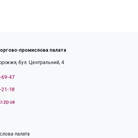
торгово-промислова палата
поріжжя, бул. Центральний, 4
4-69-47
4-21-18
i.zp.ua
слова палата