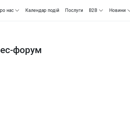
ро нас
Календар подій
Послуги
B2B
Новини
нес-форум