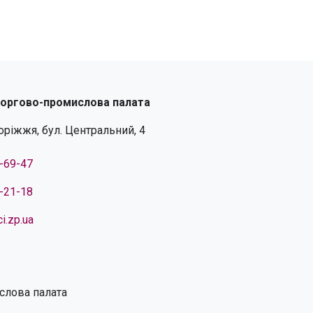
торгово-промислова палата
поріжжя, бул. Центральний, 4
4-69-47
4-21-18
i.zp.ua
слова палата