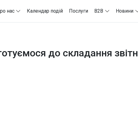
ро нас
Календар подій
Послуги
B2B
Новини
готуємося до складання звітн