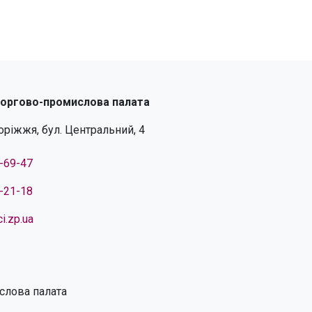
торгово-промислова палата
поріжжя, бул. Центральний, 4
4-69-47
4-21-18
i.zp.ua
слова палата