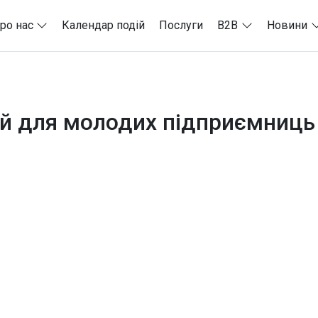
ро нас
Календар подій
Послуги
B2B
Новини
й для молодих підприємниць