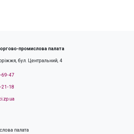
торгово-промислова палата
поріжжя, бул. Центральний, 4
4-69-47
4-21-18
i.zp.ua
слова палата