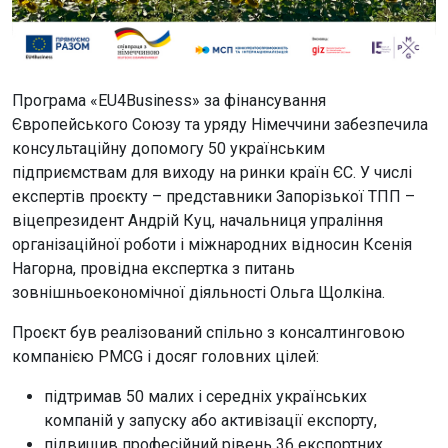
Програма «EU4Business» за фінансування
Європейського Союзу та уряду Німеччини забезпечила
консультаційну допомогу 50 українським
підприємствам для виходу на ринки країн ЄС. У числі
експертів проєкту – представники Запорізької ТПП –
віцепрезидент Андрій Куц, начальниця упраління
організаційної роботи і міжнародних відносин Ксенія
Нагорна, провідна експертка з питань
зовнішньоекономічної діяльності Ольга Щолкіна.
Проєкт був реалізований спільно з консалтинговою
компанією PMCG і досяг головних цілей:
підтримав 50 малих і середніх українських
компаній у запуску або активізації експорту,
підвищив професійний рівень 36 експортних