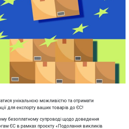
татися унікальною можливістю та
отримати
ації для експорту ваших товарів до ЄС!
ному безоплатному супроводі щодо доведення
огам ЄС в рамках проєкту «Подолання викликів