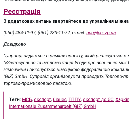
Реєстрація
З додаткових питань звертайтеся до управління міжна
(050) 484-11-97, (061) 233-11-72, e-mail:
oso@cci.zp.ua
Довідково
Супровід надається в рамках проекту, який реалізується 
(«Застосування та імплементація Угоди про асоціацію між Є
Німеччини і виконується німецькою федеральною компанією 
(GIZ) GmbH. Супровід організовує та проводить Торгово-пр
торгово-промисловою палатою.
Теги:
МСБ
,
експорт
,
бізнес
,
ТППУ
,
експорт до ЄС
,
Харкі
Internationale Zusammenarbeit (GIZ) GmbH