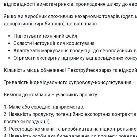
відповідності вимогам ринків: прокладання шляху до євро
Якщо ви виробник споживчих нехарчових товарів (одяг, м
декоративні вироби тощо), це ваш шанс:
Підготувати технічний файл
Скласти інструкції для користувача
Адаптувати маркування продукції до європейських 
Отримати експертну підтримку від досвідчених консу
Кількість місць обмежена! Реєструйтеся зараз та відкрий
Тривалість індивідуального супроводу-консультування – д
Вимоги до компаній – учасників проєкту:
1. Мале або середнє підприємство.
2. Наявність продукту, потенційних експортних контрактів
поставки продукції).
3. Реєстрація компанії та виробництва на підконтрольних 
4. Наявність особи, яка буде залучена до процесу доведе