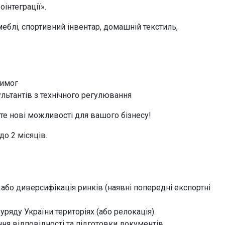
інтеграції».
еблі, спортивний інвентар, домашній текстиль,
вимог
льтантів з технічного регулювання
те нові можливості для вашого бізнесу!
о 2 місяців.
 або диверсифікація ринків (наявні попередні експортні
уряду України територіях (або релокація).
ння відповідності та підготовки документів.