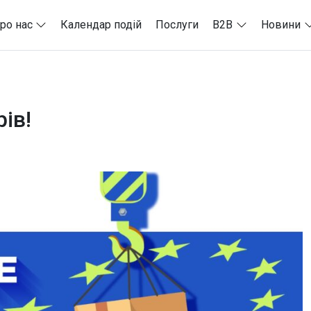
ро нас
Календар подій
Послуги
B2B
Новини
ів!