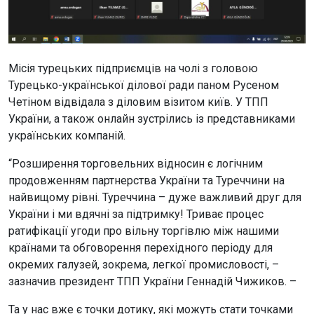
Місія турецьких підприємців на чолі з головою
Турецько-української ділової ради паном Русеном
Четіном відвідала з діловим візитом київ. У ТПП
України, а також онлайн зустрілись із представниками
українських компаній.
“Розширення торговельних відносин є логічним
продовженням партнерства України та Туреччини на
найвищому рівні. Туреччина – дуже важливий друг для
України і ми вдячні за підтримку! Триває процес
ратифікації угоди про вільну торгівлю між нашими
країнами та обговорення перехідного періоду для
окремих галузей, зокрема, легкої промисловості, –
зазначив президент ТПП України Геннадій Чижиков. –
Та у нас вже є точки дотику, які можуть стати точками