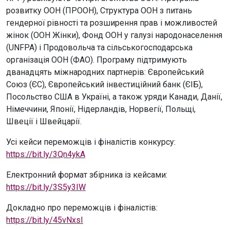
розвитку ООН (ПРООН), Структура ООН з питань
гендерної рівності та розширення прав і можливостей
жінок (ООН Жінки), Фонд ООН у галузі народонаселення
(UNFPA) і Продовольча та сільськогосподарська
організація ООН (ФАО). Програму підтримують
дванадцять міжнародних партнерів: Європейський
Союз (ЄС), Європейський інвестиційний банк (ЄІБ),
Посольство США в Україні, а також уряди Канади, Данії,
Німеччини, Японії, Нідерландів, Норвегії, Польщі,
Швеції і Швейцарії.
Усі кейси переможців і фіналістів конкурсу:
https://bit.ly/3Qn4ykA
Електронний формат збірника із кейсами:
https://bit.ly/3S5y3IW
Докладно про переможців і фіналістів:
https://bit.ly/45vNxsI