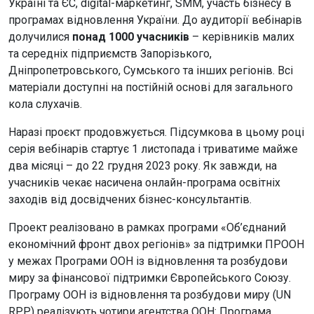
Україні та ЄС, digital-маркетинг, SMM, участь бізнесу в
програмах відновлення України. До аудиторії вебінарів
долучилися
понад 1000 учасників
– керівників малих
та середніх підприємств Запорізького,
Дніпропетровського, Сумського та інших регіонів. Всі
матеріали доступні на постійній основі для загального
кола слухачів.
Наразі проєкт продовжується. Підсумкова в цьому році
серія вебінарів стартує 1 листопада і триватиме майже
два місяці – до 22 грудня 2023 року. Як завжди, на
учасників чекає насичена онлайн-програма освітніх
заходів від досвідчених бізнес-консультантів.
Проект реалізовано в рамках програми «Об’єднаний
економічний фронт двох регіонів» за підтримки ПРООН
у межах Програми ООН із відновлення та розбудови
миру за фінансової підтримки Європейського Союзу.
Програму ООН із відновлення та розбудови миру (UN
RPP) реалізують чотири агентства ООН: Програма