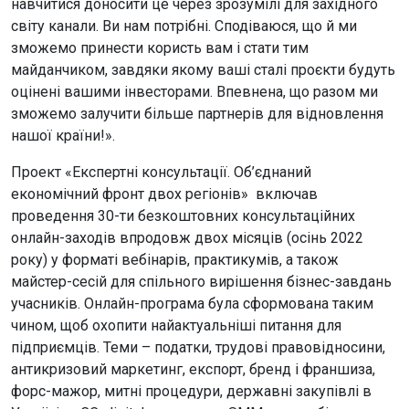
навчитися доносити це через зрозумілі для західного
світу канали. Ви нам потрібні. Сподіваюся, що й ми
зможемо принести користь вам і стати тим
майданчиком, завдяки якому ваші сталі проєкти будуть
оцінені вашими інвесторами. Впевнена, що разом ми
зможемо залучити більше партнерів для відновлення
нашої країни!».
Проект «Експертні консультації. Об’єднаний
економічний фронт двох регіонів» включав
проведення 30-ти безкоштовних консультаційних
онлайн-заходів впродовж двох місяців (осінь 2022
року) у форматі вебінарів, практикумів, а також
майстер-сесій для спільного вирішення бізнес-завдань
учасників. Онлайн-програма була сформована таким
чином, щоб охопити найактуальніші питання для
підприємців. Теми – податки, трудові правовідносини,
антикризовий маркетинг, експорт, бренд і франшиза,
форс-мажор, митні процедури, державні закупівлі в