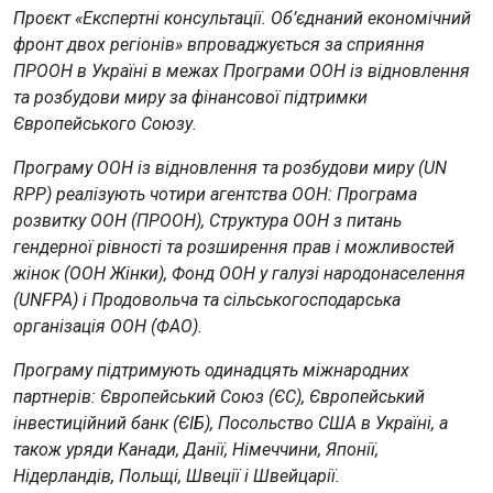
Проєкт «Експертні консультації. Об’єднаний економічний
фронт двох регіонів» впроваджується за сприяння
ПРООН в Україні в межах Програми ООН із відновлення
та розбудови миру за фінансової підтримки
Європейського Союзу.
Програму ООН із відновлення та розбудови миру (UN
RPP) реалізують чотири агентства ООН: Програма
розвитку ООН (ПРООН), Структура ООН з питань
гендерної рівності та розширення прав і можливостей
жінок (ООН Жінки), Фонд ООН у галузі народонаселення
(UNFPA) і Продовольча та сільськогосподарська
організація ООН (ФАО).
Програму підтримують одинадцять міжнародних
партнерів: Європейський Союз (ЄС), Європейський
інвестиційний банк (ЄІБ), Посольство США в Україні, а
також уряди Канади, Данії, Німеччини, Японії,
Нідерландів, Польщі, Швеції і Швейцарії.