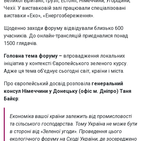
Великої Британії, Грузії, Естонії, Німеччини, Угорщини,
Чехії. У виставковій залі працювали спеціалізовані
виставки «Еко», «Енергозбереження».
Щоденно заходи форуму відвідували близько 600
учасників. До онлайн-трансляцій приєдналися понад
1500 глядачів.
Головна тема форуму –
впровадження локальних
ініціатив у контексті Європейського зеленого курсу.
Адже ця тема об’єднує сьогодні світ, країни і міста.
Про європейський досвід розповіла
генеральний
консул Німеччини у Донецьку (офіс м. Дніпро) Таня
Байєр
:
Економіка вашої країни залежить від промисловості
та сільського господарства. Тому Україна не може бути
в стороні від «Зеленої угоди». Проведення цього
екологічного форуму на Сході України, де зосереджено