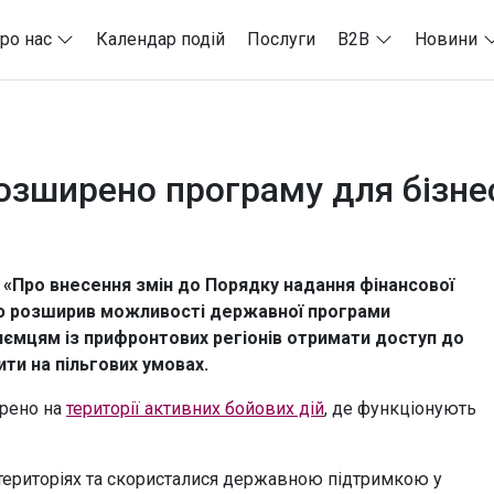
ро нас
Календар подій
Послуги
B2B
Новини
озширено програму для бізнес
у «Про внесення змін до Порядку надання фінансової
ою розширив можливості державної програми
иємцям із прифронтових регіонів отримати доступ до
ти на пільгових умовах.
ирено на
території активних бойових дій
, де функціонують
 територіях та скористалися державною підтримкою у