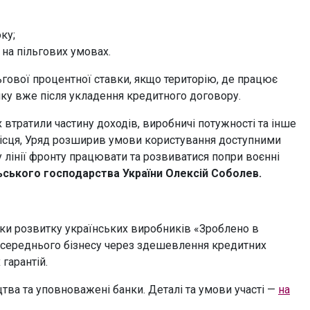
ку;
на пільгових умовах.
гової процентної ставки, якщо територію, де працює
ику вже після укладення кредитного договору.
 втратили частину доходів, виробничі потужності та інше
 місця, Уряд розширив умови користування доступними
 лінії фронту працювати та розвиватися попри воєнні
льського господарства України Олексій Соболев.
ки розвитку українських виробників «Зроблено в
а середнього бізнесу через здешевлення кредитних
гарантій.
ва та уповноважені банки. Деталі та умови участі —
на