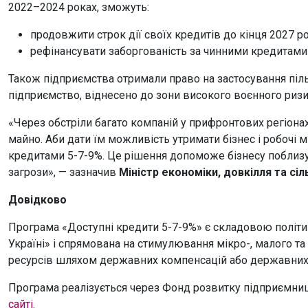
2022–2024 роках, зможуть:
продовжити строк дії своїх кредитів до кінця 2027 ро
рефінансувати заборгованість за чинними кредитами 
Також підприємства отримали право на застосування піль
підприємство, віднесено до зони високого воєнного риз
«Через обстріли багато компаній у прифронтових регіонах
майно. Аби дати їм можливість утримати бізнес і робочі
кредитами 5-7-9%. Це рішення допоможе бізнесу поблизу
загрози», — зазначив
Міністр економіки, довкілля та сі
Довідково
Програма «Доступні кредити 5-7-9%» є складовою політи
Україні» і спрямована на стимулювання мікро-, малого т
ресурсів шляхом державних компенсацій або державних 
Програма реалізується через Фонд розвитку підприємницт
сайті
.