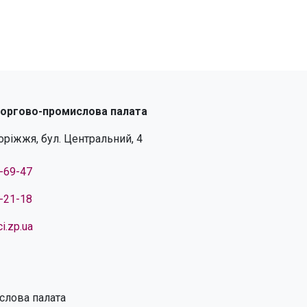
торгово-промислова палата
поріжжя, бул. Центральний, 4
4-69-47
4-21-18
i.zp.ua
слова палата