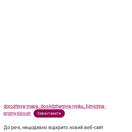
dorozhnya-mapa_doslidzhennya-rynku_himichna-
promyslovist
Завантажити
До речі, нещодавно відкрито новий веб-сайт