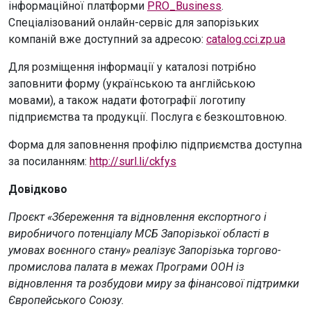
інформаційної платформи
PRO_Business
.
Спеціалізований онлайн-сервіс для запорізьких
компаній вже доступний за адресою:
catalog.cci.zp.ua
Для розміщення інформації у каталозі потрібно
заповнити форму (українською та англійською
мовами), а також надати фотографії логотипу
підприємства та продукції. Послуга є безкоштовною.
Форма для заповнення профілю підприємства доступна
за посиланням:
http://surl.li/ckfys
Довідково
Проєкт «Збереження та відновлення експортного і
виробничого потенціалу МСБ Запорізької області в
умовах воєнного стану» реалізує Запорізька торгово-
промислова палата в межах Програми ООН із
відновлення та розбудови миру за фінансової підтримки
Європейського Союзу.