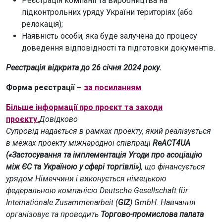
Реєстрація компанії та виробництва на
підконтрольних уряду України територіях (або
релокація);
Наявність особи, яка буде залучена до процесу
доведення відповідності та підготовки документів.
Реєстрація відкрита до 26 січня 2024 року.
Форма реєстрації –
за посиланням
Більше інформації про проєкт та заходи
проєкту.
Довідково
Супровід надається в рамках проекту, який реалізується
в межах проекту міжнародної співпраці
ReACT4UA
(«Застосування та імплементація Угоди про асоціацію
між ЄС та Україною у сфері торгівлі»)
, що фінансується
урядом Німеччини і виконується німецькою
федеральною компанією Deutsche Gesellschaft für
Internationale Zusammenarbeit (
GIZ
) GmbH. Навчання
організовує та проводить
Торгово-промислова палата