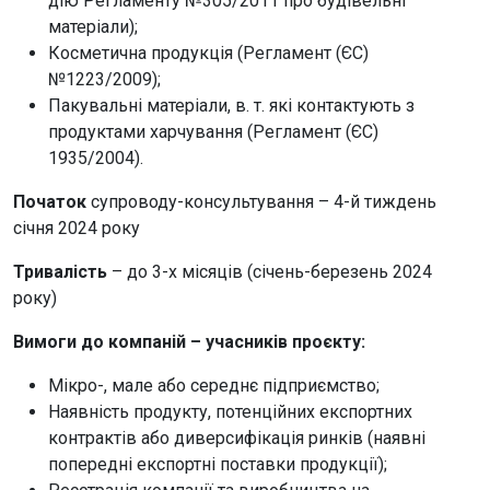
дію Регламенту №305/2011 про будівельні
матеріали);
Косметична продукція (Регламент (ЄС)
№1223/2009);
Пакувальні матеріали, в. т. які контактують з
продуктами харчування (Регламент (ЄС)
1935/2004).
Початок
супроводу-консультування – 4-й тиждень
січня 2024 року
Тривалість
– до 3-х місяців (січень-березень 2024
року)
Вимоги до компаній – учасників проєкту:
Мікро-, мале або середнє підприємство;
Наявність продукту, потенційних експортних
контрактів або диверсифікація ринків (наявні
попередні експортні поставки продукції);