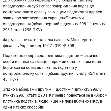
Для обрання або переходу на спрощену систему
оподаткування суб’єкт господарювання подає до
контролюючого органу за місцем податкової адреси
заяву про застосування спрощеної системи
оподаткування (абзац перший підпункту 298.1.1 пункту
298.1 статті 298 ПКУ).
Форма заяви затверджена наказом Міністерства
фінансів України від 16.07.2019 № 308.
Податковою адресою платника податків – фізичної
особи визнається місце її проживання, за яким вона
береться на облік як платник податків у
контролюючому органі (абзац другий пункту 45.1 статті
45 ПКУ).
Згідно з абзацами другим – шостим підпункту 298.1.1
пункту 298.1 статті 298 ПКУ заява подається за вибором
платника податків, якщо інше не передбачено ПКУ, в
один з таких способів: