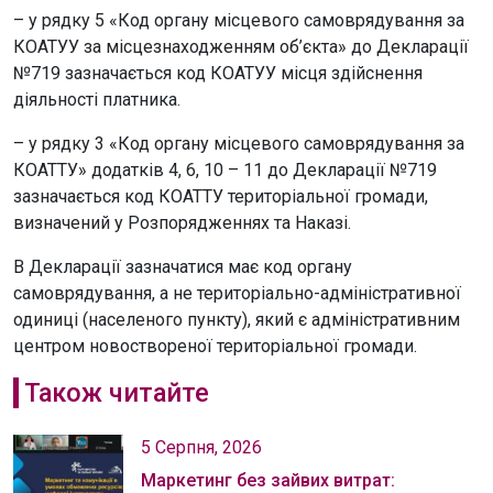
– у рядку 5 «Код органу місцевого самоврядування за
КОАТУУ за місцезнаходженням об’єкта» до Декларації
№719 зазначається код КОАТУУ місця здійснення
діяльності платника.
– у рядку 3 «Код органу місцевого самоврядування за
КОАТТУ» додатків 4, 6, 10 – 11 до Декларації №719
зазначається код КОАТТУ територіальної громади,
визначений у Розпорядженнях та Наказі.
В Декларації зазначатися має код органу
самоврядування, а не територіально-адміністративної
одиниці (населеного пункту), який є адміністративним
центром новоствореної територіальної громади.
Також читайте
5 Серпня, 2026
Маркетинг без зайвих витрат: