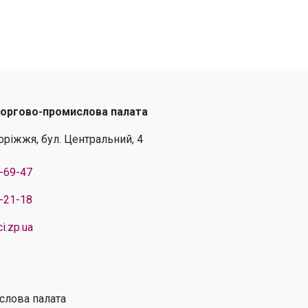
торгово-промислова палата
поріжжя, бул. Центральний, 4
4-69-47
4-21-18
i.zp.ua
слова палата