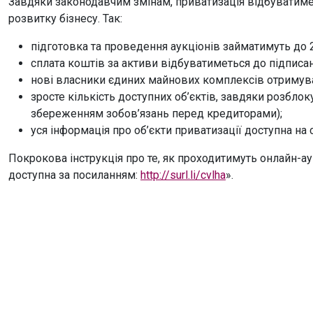
Завдяки законодавчим змінам, приватизація відбуватиме
розвитку бізнесу. Так:
підготовка та проведення аукціонів займатимуть до 2 
сплата коштів за активи відбуватиметься до підписан
нові власники єдиних майнових комплексів отримуват
зросте кількість доступних об’єктів, завдяки розбло
збереженням зобов’язань перед кредиторами);
уся інформація про об’єкти приватизації доступна на
Покрокова інструкція про те, як проходитимуть онлайн-ау
доступна за посиланням:
http://surl.li/cvlha
».