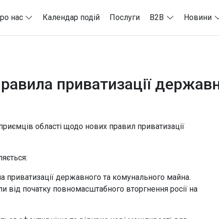
ро нас
Календар подій
Послуги
B2B
Новини
 правила приватизації держав
приємців області щодо нових правил приватизації
ляється:
ила приватизації державного та комунального майна.
ли від початку повномасштабного вторгнення росії на