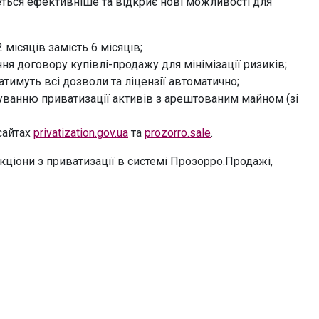
ться ефективніше та відкриє нові можливості для
місяців замість 6 місяців;
ня договору купівлі-продажу для мінімізації ризиків;
имуть всі дозволи та ліцензії автоматично;
куванню приватизації активів з арештованим майном (зі
 сайтах
privatization.gov.ua
та
prozorro.sale
.
кціони з приватизації в системі Прозорро.Продажі,