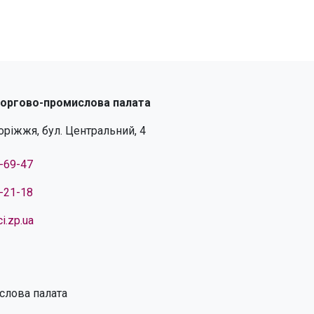
торгово-промислова палата
поріжжя, бул. Центральний, 4
4-69-47
4-21-18
i.zp.ua
слова палата