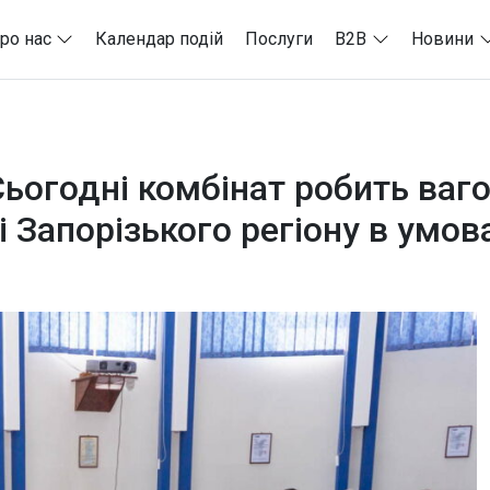
ро нас
Календар подій
Послуги
B2B
Новини
Сьогодні комбінат робить ваг
 Запорізького регіону в умов