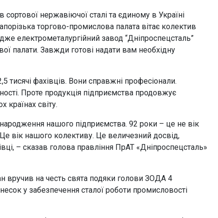
 сортової нержавіючої сталі та єдиному в Україні
апорізька торгово-промислова палата вітає колектив
, адже електрометалургійний завод “Дніпроспецсталь”
вої палати. Завжди готові надати вам необхідну
5 тисячі фахівців. Вони справжні професіонали.
ності. Проте продукція підприємства продовжує
х країнах світу.
 народження нашого підприємства. 92 роки – це не вік
Це вік нашого колективу. Це величезний досвід,
хівці, – сказав голова правління ПрАТ «Дніпроспецсталь»
н вручив на честь свята подяки голови ЗОДА 4
несок у забезпечення сталої роботи промисловості