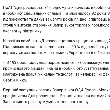
ПрАТ “Дніпроспецсталь” – одному із ключових виробників
виробнику спеціальних сплавів – виповнилось 92 роки. З
підприємства та дякує за багато років плідної співпраці
стояв у витоків створення Запорізької торгово-промисло
експертну підтримку!
Наразі на комбінаті «Дніпроспецсталь» працюють понад 2,
Підприємство завантажене лише на 50 % від своєї потуж
користуватися попитом не тільки в Україні, але й в багатьо
– В 1932 році відбулася перша плавка, яка ознаменувала
промислового майданчика чи виробничого устаткування. 
злагоджена праця, унікальні технології та непересічні фа
Сергій Кійко.
Перший заступник голови Запорізької ОДА Руслан Мовча
працівникам Дніпроспецсталі. Всі вони внесли вагомий в
Запорізького регіону в умовах воєнного стану.