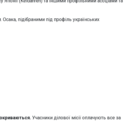
есу Японії (Keidanren) та іншими профільними асоціами та
 Осака, підібраними під профіль українських
покриваються.
Учасники ділової місії оплачують все за