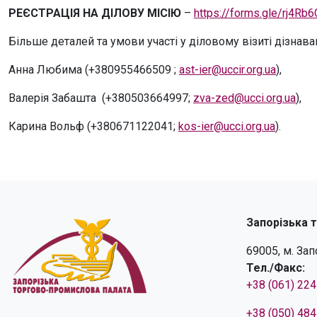
РЕЄСТРАЦІЯ НА ДІЛОВУ МІСІЮ
–
https://forms.gle/rj4R
Більше деталей та умови участі у діловому візиті дізнавай
Анна Любима (+380955466509 ;
ast-ier@uccir.org.ua
),
Валерія Забашта (+380503664997;
zva-zed@ucci.org.ua
),
Карина Вольф (+380671122041;
kos-ier@ucci.org.ua
).
Запорізька 
69005, м. За
Тел./Факс:
+38 (061) 22
+38 (050) 48