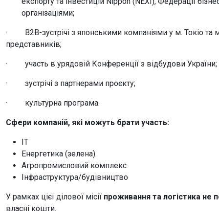
експорту та інвестицій Nippon (NEXI), Федерації бізн
організаціями;
· B2B-зустрічі з японськими компаніями у м. Токіо та м.
представників;
· участь в урядовій Конференції з відбудови України;
· зустрічі з партнерами проєкту;
· культурна програма.
Сфери компаній, які можуть брати участь:
ІТ
Енергетика (зелена)
Агропромисловий комплекс
Інфраструктура/будівництво
У рамках цієї ділової місії
проживання та логістика не 
власні кошти.