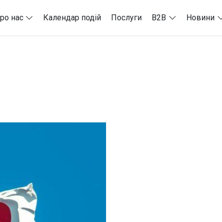
ро нас
Календар подій
Послуги
B2B
Новини