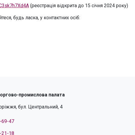
b6C3sk7h7Xd4A
(реєстрація відкрита до 15 січня 2024 року)
теся, будь ласка, у контактних осіб:
торгово-промислова палата
поріжжя, бул. Центральний, 4
4-69-47
4-21-18