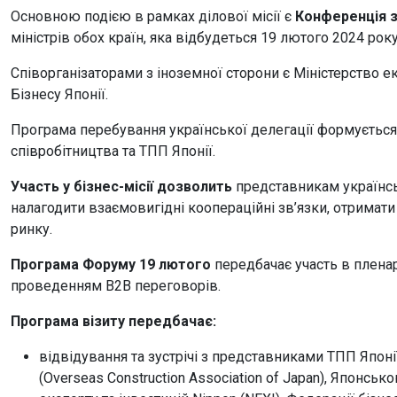
Основною подією в рамках ділової місії є
Конференція з 
міністрів обох країн, яка відбудеться 19 лютого 2024 рок
Співорганізаторами з іноземної сторони є Міністерство ек
Бізнесу Японії.
Програма перебування української делегації формується
співробітництва та ТПП Японії.
Участь у бізнес-місії дозволить
представникам українсь
налагодити взаємовигідні коопераційні зв’язки, отримат
ринку.
Програма Форуму 19 лютого
передбачає участь в пленар
проведенням В2В переговорів.
Програма візиту передбачає:
відвідування та зустрічі з представниками ТПП Японії
(Overseas Construction Association of Japan), Японсь