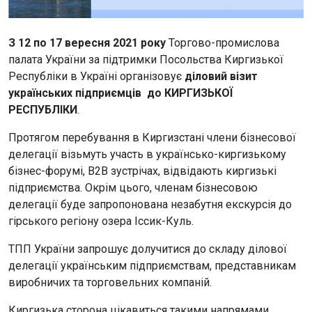
З 12 по 17 вересня 2021 року
Торгово-промислова
палата України за підтримки Посольства Киргизької
Республіки в Україні організовує
діловий візит
українських підприємців до КИРГИЗЬКОЇ
РЕСПУБЛІКИ
.
Протягом перебування в Киргизстані члени бізнесової
делегації візьмуть участь в українсько-киргизькому
бізнес-форумі, В2В зустрічах, відвідають киргизькі
підприємства. Окрім цього, членам бізнесовою
делегації буде запропонована незабутня екскурсія до
гірського регіону озера Іссик-Куль.
ТПП України запрошує долучитися до складу ділової
делегації українським підприємствам, представникам
виробничих та торговельних компаній.
Киргизька сторона цікавиться такими напрямами