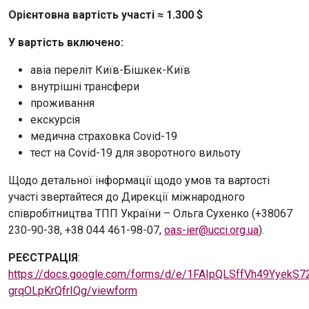
Орієнтовна вартість участі ≈ 1.300 $
У вартість включено:
авіа переліт Київ-Бішкек-Київ
внутрішні трансфери
проживання
екскурсія
медична страховка Covid-19
тест на Covid-19 для зворотного вильоту
Щодо детальної інформації щодо умов та вартості
участі звертайтеся до Дирекції міжнародного
співробітництва ТПП України – Ольга Сухенко (+38067
230-90-38, +38 044 461-98-07,
oas-ier@ucci.org.ua
).
РЕЄСТРАЦІЯ
:
https://docs.google.com/forms/d/e/1FAIpQLSffVh49Yyek
grqOLpKrQfrIQg/viewform