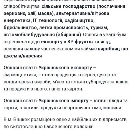
співробітництва:
сільське господарство (постачання
зернових, олії, масла), альтернативна/вітрова
енергетика, IT технології, садівництво,
бджільництво, легка промисловість, туризм,
автомобілебудування (збирання)
. Основна увага була
окреслена щодо
експорту в КР фруктів та ягід
,
оскільки валову частку економіки займає
виробництво
джемів/варення
.
Основні статті Українського експорту
–
фармацевтика, готова продукція із зерна, цукор та
кондитерські вироби, м’ясо та їстівні субпродукти, какао
та продукти з нього, папір та картон.
Основні статті Українського імпорту
– їстівні плоди та
горіхи, текстиль, продукти неорганічної хімії, машини.
В м. Бішкек розміщене одне з найбільших підприємств
по виготовленню бавовняного волокна!