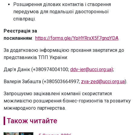
Розширення ділових контактів і створення
передумов для подальшої двосторонньої
співпраці.
Реєстрація за
посиланням
:
https://forms.gle/YpHYRrxX5f7gnqYDA
За додатковою інформацією прохання звертатися до
представників ТПП України:
Дар’я Данік (+380974004100;
ddv-ier@ucci.org.ua)
;
Валерія Забашта (+380503664997;
zva-zed@ucci.org.ua
).
Запрошуємо зацікавлені компанії скористатися
можливістю розширення бізнес-горизонтів та розвитку
міжнародного партнерства.
Також читайте