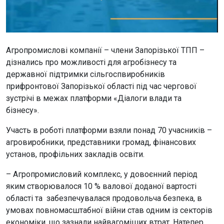
Агропромислові компанії – члени Запорізької ТПП –
дізнались про можливості для агробізнесу та
державної підтримки сільгоспвиробників
прифронтової Запорізької області під час чергової
зустрічі в межах платформи «Діалоги влади та
бізнесу».
Участь в роботі платформи взяли понад 70 учасників –
агровиробники, представники громад, фінансових
установ, профільних закладів освіти.
– Агропромисловий комплекс, у довоєнний період
яким створювалося 10 % валової доданої вартості
області та забезпечувалася продовольча безпека, в
умовах повномасштабної війни став одним із секторів
економіки, що зазнали найвагоміших втрат. Натепер