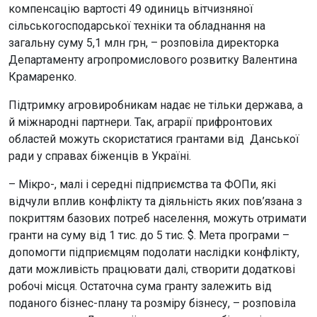
компенсацію вартості 49 одиниць вітчизняної
сільськогосподарської техніки та обладнання на
загальну суму 5,1 млн грн, – розповіла директорка
Департаменту агропромислового розвитку Валентина
Крамаренко.
Підтримку агровиробникам надає не тільки держава, а
й міжнародні партнери. Так, аграрії прифронтових
областей можуть скористатися грантами від Данської
ради у справах біженців в Україні.
– Мікро-, малі і середні підприємства та ФОПи, які
відчули вплив конфлікту та діяльність яких пов’язана з
покриттям базових потреб населення, можуть отримати
гранти на суму від 1 тис. до 5 тис. $. Мета програми –
допомогти підприємцям подолати наслідки конфлікту,
дати можливість працювати далі, ​створити додаткові
робочі місця. Остаточна сума гранту залежить від
поданого бізнес-плану та розміру бізнесу, – розповіла