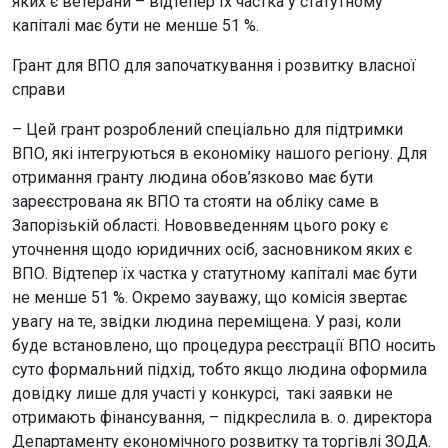
яких є ветерани – відтепер їх частка у статутному
капіталі має бути не менше 51 %.
Грант для ВПО для започаткування і розвитку власної
справи
– Цей грант розроблений спеціально для підтримки
ВПО, які інтегруються в економіку нашого регіону. Для
отримання гранту людина обов’язково має бути
зареєстрована як ВПО та стояти на обліку саме в
Запорізькій області. Нововведенням цього року є
уточнення щодо юридичних осіб, засновником яких є
ВПО. Відтепер їх частка у статутному капіталі має бути
не менше 51 %. Окремо зауважу, що комісія звертає
увагу на те, звідки людина переміщена. У разі, коли
буде встановлено, що процедура реєстрації ВПО носить
суто формальний підхід, тобто якщо людина оформила
довідку лише для участі у конкурсі, такі заявки не
отримають фінансування, – підкреслила в. о. директора
Департаменту економічного розвитку та торгівлі ЗОДА.