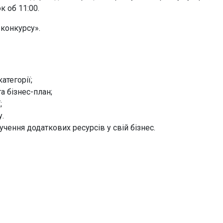
к об 11:00.
 конкурсу».
атегорії;
а бізнес-план;
;
у.
чення додаткових ресурсів у свій бізнес.