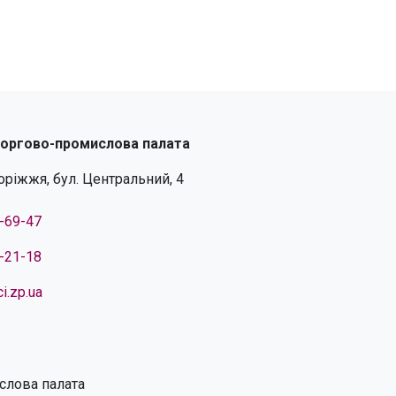
торгово-промислова палата
поріжжя, бул. Центральний, 4
4-69-47
4-21-18
i.zp.ua
слова палата