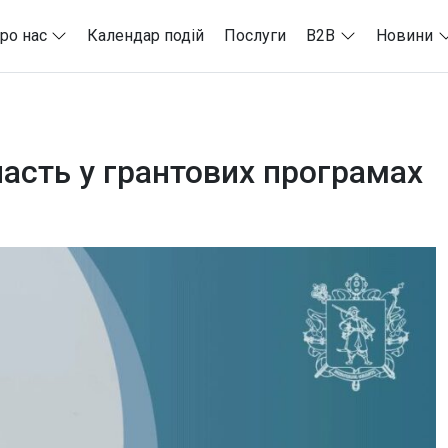
ро нас
Календар подій
Послуги
B2B
Новини
участь у грантових програмах