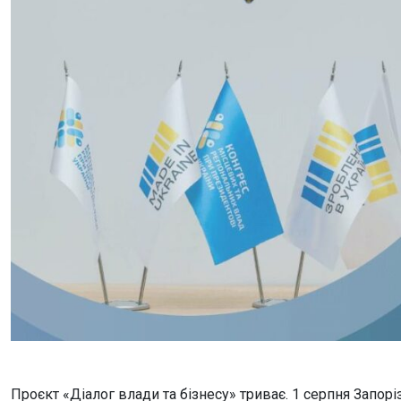
Проєкт «Діалог влади та бізнесу» триває. 1 серпня Запор