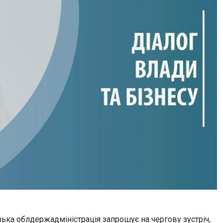
ізька облдержадміністрація запрошує на чергову зустріч,