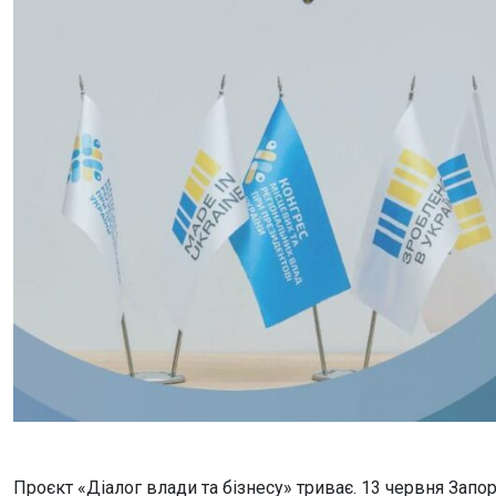
Проєкт «Діалог влади та бізнесу» триває. 13 червня Запо