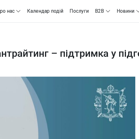
ро нас
Календар подій
Послуги
B2B
Новини
рантрайтинг – підтримка у під