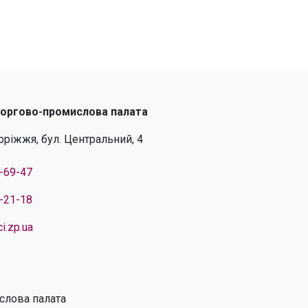
торгово-промислова палата
поріжжя, бул. Центральний, 4
4-69-47
4-21-18
i.zp.ua
слова палата