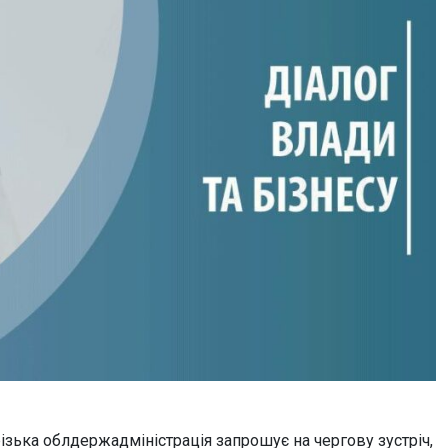
різька облдержадміністрація запрошує на чергову зустріч,