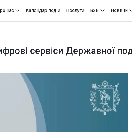
ро нас
Календар подій
Послуги
B2B
Новини
цифрові сервіси Державної по