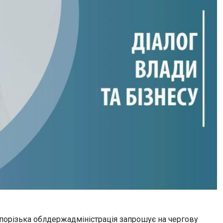
Запорізька облдержадміністрація запрошує на чергову