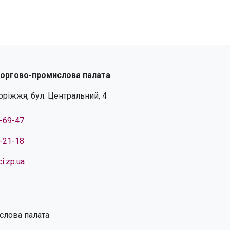
торгово-промислова палата
поріжжя, бул. Центральний, 4
4-69-47
4-21-18
i.zp.ua
слова палата