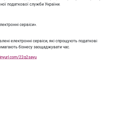
ної податкової служби України.
ектронні сервіси».
овлені електронні сервіси, які спрощують податкові
омагають бізнесу заощаджувати час.
tinyurl.com/22q2sayu