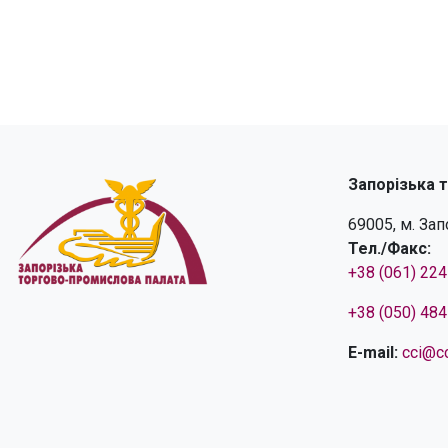
Запорізька 
69005, м. За
Тел./Факс:
+38 (061) 22
+38 (050) 48
E-mail:
cci@cc