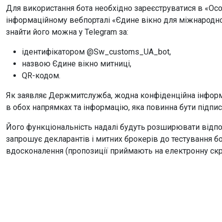
Для використання бота необхідно зареєструватися в «Ос
інформаційному вебпорталі «Єдине вікно для міжнародної
знайти його можна у Telegram за:
ідентифікатором @Sw_customs_UA_bot,
назвою Єдине вікно митниці,
QR-кодом.
Як заявляє Держмитслужба, жодна конфіденційна інформа
в обох напрямках та інформацію, яка повинна бути підпи
Його функціональність надалі будуть розширювати відп
запрошує декларантів і митних брокерів до тестування б
вдосконалення (пропозиції приймають на електронну скрин