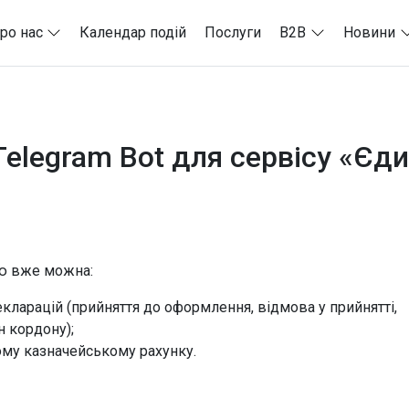
ро нас
Календар подій
Послуги
B2B
Новини
legram Bot для сервісу «Єди
ою вже можна:
кларацій (прийняття до оформлення, відмова у прийнятті,
 кордону);
ому казначейському рахунку.