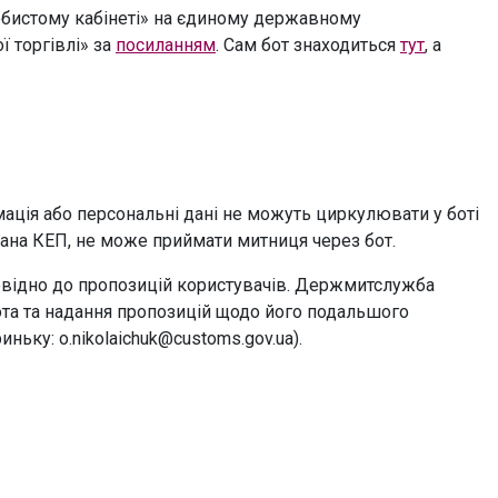
обистому кабінеті» на єдиному державному
 торгівлі» за
посиланням
. Сам бот знаходиться
тут
, а
ція або персональні дані не можуть циркулювати у боті
сана КЕП, не може приймати митниця через бот.
овідно до пропозицій користувачів. Держмитслужба
ота та надання пропозицій щодо його подальшого
ьку: o.nikolaichuk@customs.gov.ua).