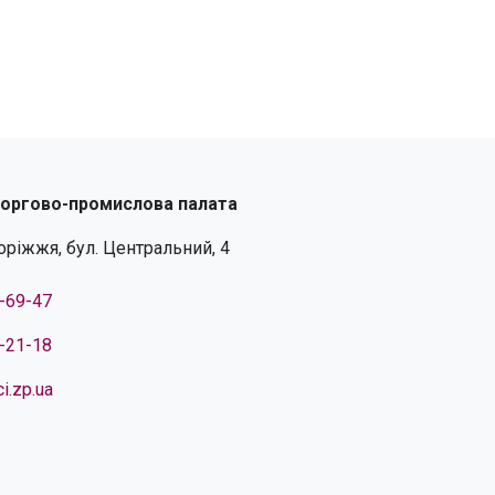
торгово-промислова палата
поріжжя, бул. Центральний, 4
4-69-47
4-21-18
i.zp.ua