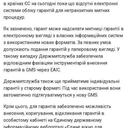
в країнах ЄС на сьогодні поки що відсутні електронні
системи обліку гарантій для нетранзитних митних
процедур.
Як зазначено, гарант може надсилати митниці гарантії в
електронному вигляді з власних інформаційних систем
з використанням нових форматів. За певних умов
допускають подання гарантій у паперовому вигляді. У
такому випадку Держмитслужба забезпечила
відповідним фахівцям інструментарій внесення
гарантій в GMS через ЕАІС.
Держмитслужба також ще прийматиме індивідуальні
гарантії у старому форматі. Під час використання вони
автоматично підтягуватимуться у нову GMS.
Крім цього, для гарантів забезпечено можливість
внесення, коригування, відкликання гарантій в
особистому кабінеті на Єдиному державному
інформаційному вебпорталі «Єдине вікно для