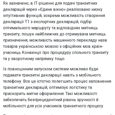
Як зазначено, в ІТ-рішенні для подачі транзитних
декларацій через «Єдине вікно» реалізовано низку
інтуїтивних функцій, зокрема можливість створення
декларації Т1 з експортних декларацій, підбір
оптимального маршруту та відповідних митниць
транзиту, пошук найближчих до отримувача митниць
призначення, можливість машинного перекладу назв
товарів українською мовою з офіційних мов країн-
учасниць Конвенції про процедуру спільного транзиту
та у зворотному напрямку тощо.
Із повноцінним запуском системи можливо буде
подавати транзитні декларації навіть з мобільного
телефону. Все це істотно полегшить процес заповнення
транзитних декларацій, оптимізує логістику та
прискорить митне оформлення. Такі можливості
забезпечать безпрецедентний рівень зручності й
мобільності для усіх учасників транзитного процесу.