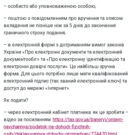
– особисто або уповноваженою особою;
– поштою з повідомленням про вручення та описом
вкладення не пізніше ніж за 5 днів до закінчення
граничного строку подання;
– в електронній формі з дотриманням вимог законів
України «Про електронні документи та електронний
документообіг» та «Про електронну ідентифікацію та
електронні довірчі послуги». Це найбільш зручна
форма. Для цього потрібно лише мати кваліфікований
електронний підпис (так званий електронний ключ) та
доступ до мережі «Інтернет».
Як подати?
– через електронний кабінет платника: як це зробити –
відео за посиланням:
https://tax.gov.ua/baneryi/onlayn-
navchannya/podatok-na-dohodi-fizichnih-
osib/deklaruvannya-dohodiv-gromadyan/774470.html
;