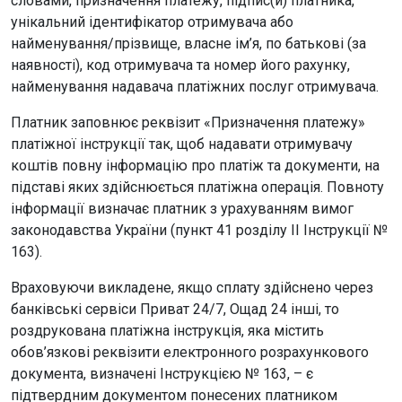
словами, призначення платежу, підпис(и) платника,
унікальний ідентифікатор отримувача або
найменування/прізвище, власне ім’я, по батькові (за
наявності), код отримувача та номер його рахунку,
найменування надавача платіжних послуг отримувача.
Платник заповнює реквізит «Призначення платежу»
платіжної інструкції так, щоб надавати отримувачу
коштів повну інформацію про платіж та документи, на
підставі яких здійснюється платіжна операція. Повноту
інформації визначає платник з урахуванням вимог
законодавства України (пункт 41 розділу ІІ Інструкції №
163).
Враховуючи викладене, якщо сплату здійснено через
банківські сервіси Приват 24/7, Ощад 24 інші, то
роздрукована платіжна інструкція, яка містить
обов’язкові реквізити електронного розрахункового
документа, визначені Інструкцією № 163, – є
підтвердним документом понесених платником