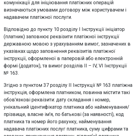
комунікації для ініціювання платіжних операцій
визначаються умовами договору між користувачем і
надавачем платіжної послуги.
Відповідно до пункту 10 розділу І Інструкції ініціатор
(платник) заповнює реквізити платіжної інструкції
державною мовою з урахуванням вимог, зазначених в
указівках щодо заповнення реквізитів платіжної
інструкції, оформленої в паперовій або електронній
формі (додаток), та вимог розділів II – IV, VI Інструкції
№ 163.
Згідно з пунктом 37 розділу ІІ Інструкції № 163 платіжна
інструкція, оформлена платником, повинна містити такі
обов’язкові реквізити: дату складання і номер,
унікальний ідентифікатор платника або найменування/
прізвище, власне ім’я, по батькові (за наявності), код
платника та номер його рахунку, найменування
надавача платіжних послуг платника, суму цифрами та