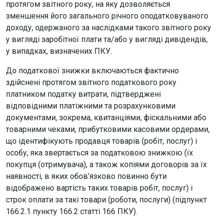
протягом звітного року, на яку дозволяється
зменшення його загального річного оподатковуваного
доходу, одержаного за наслідками такого звітного року
у вигляді заробітної плати та/або у вигляді дивідендів,
у випадках, визначених ПКУ.
До податкової знижки включаються фактично
здійснені протягом звітного податкового року
платником податку витрати, підтверджені
відповідними платіжними та розрахунковими
документами, зокрема, квитанціями, фіскальними або
товарними чеками, прибутковими касовими ордерами,
що ідентифікують продавця товарів (робіт, послуг) і
особу, яка звертається за податковою знижкою (їх
покупця (отримувача), а також копіями договорів за їх
наявності, в яких обов’язково повинно бути
відображено вартість таких товарів робіт, послуг) і
строк оплати за такі товари (роботи, послуги) (підпункт
166.2.1 пункту 166.2 статті 166 ПКУ).