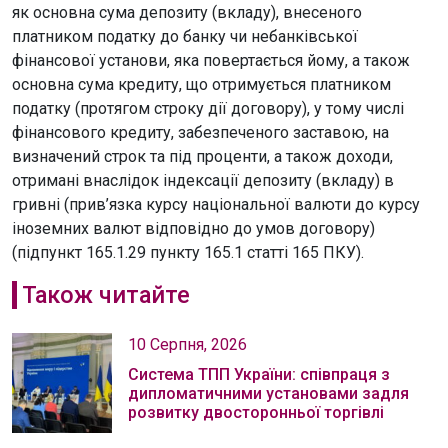
як основна сума депозиту (вкладу), внесеного
платником податку до банку чи небанківської
фінансової установи, яка повертається йому, а також
основна сума кредиту, що отримується платником
податку (протягом строку дії договору), у тому числі
фінансового кредиту, забезпеченого заставою, на
визначений строк та під проценти, а також доходи,
отримані внаслідок індексації депозиту (вкладу) в
гривні (прив’язка курсу національної валюти до курсу
іноземних валют відповідно до умов договору)
(підпункт 165.1.29 пункту 165.1 статті 165 ПКУ).
Також читайте
10 Серпня, 2026
Система ТПП України: співпраця з
дипломатичними установами задля
розвитку двосторонньої торгівлі