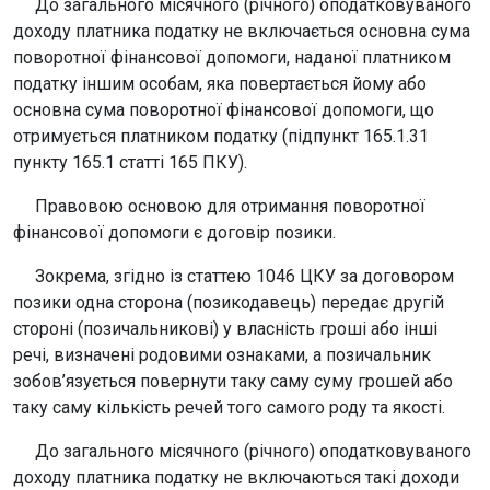
До загального місячного (річного) оподатковуваного
доходу платника податку не включається основна сума
поворотної фінансової допомоги, наданої платником
податку іншим особам, яка повертається йому або
основна сума поворотної фінансової допомоги, що
отримується платником податку (підпункт 165.1.31
пункту 165.1 статті 165 ПКУ).
Правовою основою для отримання поворотної
фінансової допомоги є договір позики.
Зокрема, згідно із статтею 1046 ЦКУ за договором
позики одна сторона (позикодавець) передає другій
стороні (позичальникові) у власність гроші або інші
речі, визначені родовими ознаками, а позичальник
зобов’язується повернути таку саму суму грошей або
таку саму кількість речей того самого роду та якості.
До загального місячного (річного) оподатковуваного
доходу платника податку не включаються такі доходи