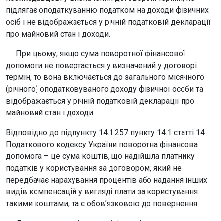
підлягає оподаткуванню податком на доходи фізичних
осіб і не відображається у річній податковій декларації
про майновий стан і доходи.
При цьому, якщо сума поворотної фінансової
допомоги не повертається у визначений у договорі
термін, то вона включається до загального місячного
(річного) оподатковуваного доходу фізичної особи та
відображається у річній податковій декларації про
майновий стан і доходи.
Відповідно до підпункту 14.1.257 пункту 14.1 статті 14
Податкового кодексу України поворотна фінансова
допомога – це сума коштів, що надійшла платнику
податків у користування за договором, який не
передбачає нарахування процентів або надання інших
видів компенсацій у вигляді плати за користування
такими коштами, та є обов’язковою до повернення.