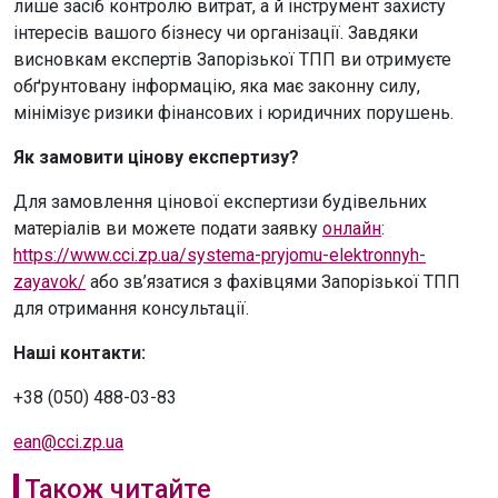
лише засіб контролю витрат, а й інструмент захисту
інтересів вашого бізнесу чи організації. Завдяки
висновкам експертів Запорізької ТПП ви отримуєте
обґрунтовану інформацію, яка має законну силу,
мінімізує ризики фінансових і юридичних порушень.
Як замовити цінову експертизу?
Для замовлення цінової експертизи будівельних
матеріалів ви можете подати заявку
онлайн
:
https://www.cci.zp.ua/systema-pryjomu-elektronnyh-
zayavok/
або зв’язатися з фахівцями Запорізької ТПП
для отримання консультації.
Наші контакти:
+38 (050) 488-03-83
ean@cci.zp.ua
Також читайте