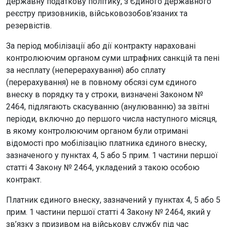
державну податкову політику, з Єдиного державного
реєстру призовників, військовозобов’язаних та
резервістів.
За період мобілізації або дії контракту нараховані
контролюючим органом суми штрафних санкцій та пені
за несплату (неперерахування) або сплату
(перерахування) не в повному обсязі сум єдиного
внеску в порядку та у строки, визначені Законом №
2464, підлягають скасуванню (анулюванню) за звітні
періоди, включно до першого числа наступного місяця,
в якому контролюючим органом були отримані
відомості про мобілізацію платника єдиного внеску,
зазначеного у пунктах 4, 5 або 5 прим. 1 частини першої
статті 4 Закону № 2464, укладений з такою особою
контракт.
Платник єдиного внеску, зазначений у пунктах 4, 5 або 5
прим. 1 частини першої статті 4 Закону № 2464, який у
зв’язку з призивом на військову службу під час