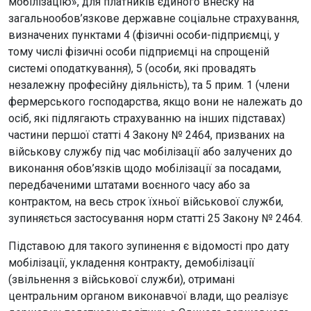
мобілізацію», для платників єдиного внеску на
загальнообов’язкове державне соціальне страхування,
визначених пунктами 4 (фізичні особи-підприємці, у
тому числі фізичні особи підприємці на спрощеній
системі оподаткування), 5 (особи, які провадять
незалежну професійну діяльність), та 5 прим. 1 (члени
фермерського господарства, якщо вони не належать до
осіб, які підлягають страхуванню на інших підставах)
частини першої статті 4 Закону № 2464, призваних на
військову службу під час мобілізації або залучених до
виконання обов’язків щодо мобілізації за посадами,
передбаченими штатами воєнного часу або за
контрактом, на весь строк їхньої військової служби,
зупиняється застосування норм статті 25 Закону № 2464.
Підставою для такого зупинення є відомості про дату
мобілізації, укладення контракту, демобілізації
(звільнення з військової служби), отримані
центральним органом виконавчої влади, що реалізує