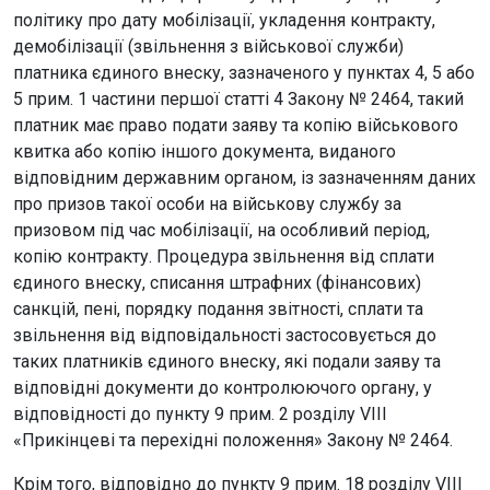
політику про дату мобілізації, укладення контракту,
демобілізації (звільнення з військової служби)
платника єдиного внеску, зазначеного у пунктах 4, 5 або
5 прим. 1 частини першої статті 4 Закону № 2464, такий
платник має право подати заяву та копію військового
квитка або копію іншого документа, виданого
відповідним державним органом, із зазначенням даних
про призов такої особи на військову службу за
призовом під час мобілізації, на особливий період,
копію контракту. Процедура звільнення від сплати
єдиного внеску, списання штрафних (фінансових)
санкцій, пені, порядку подання звітності, сплати та
звільнення від відповідальності застосовується до
таких платників єдиного внеску, які подали заяву та
відповідні документи до контролюючого органу, у
відповідності до пункту 9 прим. 2 розділу VIII
«Прикінцеві та перехідні положення» Закону № 2464.
Крім того, відповідно до пункту 9 прим. 18 розділу VIII