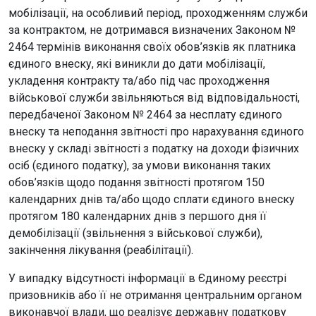
мобілізації, на особливий період, проходженням служби
за контрактом, не дотримався визначених Законом №
2464 термінів виконання своїх обов’язків як платника
єдиного внеску, які виникли до дати мобілізації,
укладення контракту та/або під час проходження
військової служби звільняються від відповідальності,
передбаченої Законом № 2464 за несплату єдиного
внеску та неподання звітності про нарахування єдиного
внеску у складі звітності з податку на доходи фізичних
осіб (єдиного податку), за умови виконання таких
обов’язків щодо подання звітності протягом 150
календарних днів та/або щодо сплати єдиного внеску
протягом 180 календарних днів з першого дня її
демобілізації (звільнення з військової служби),
закінчення лікування (реабілітації).
У випадку відсутності інформації в Єдиному реєстрі
призовників або її не отримання центральним органом
виконавчої влади, що реалізує державну податкову