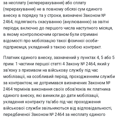
за несплату (неперерахування) або сплату
(перерахування) не в повному обсязі сум єдиного
внеску в порядку та у строки, визначені Законом №
2464, підлягають скасуванню (анулюванню) за звітні
періоди, включно до першого числа наступного місяця,
в якому контролюючим органом були отримані
відомості про мобілізацію такої фізичної особи-
підприємця, укладений з такою особою контракт.
Платник єдиного внеску, зазначений у пунктах 4, 5 або 5
прим. 1 частини першої статті 4 Закону № 2464, який у
зв’язку з призивом на військову службу під час
мобілізації, на особливий період, проходженням служби
за контрактом, не дотримався визначених Законом №
2464 термінів виконання своїх обов’язків як платника
єдиного внеску, які виникли до дати мобілізації,
укладення контракту та/або під час проходження
військової служби звільняються від відповідальності,
передбаченої Законом № 2464 за несплату єдиного