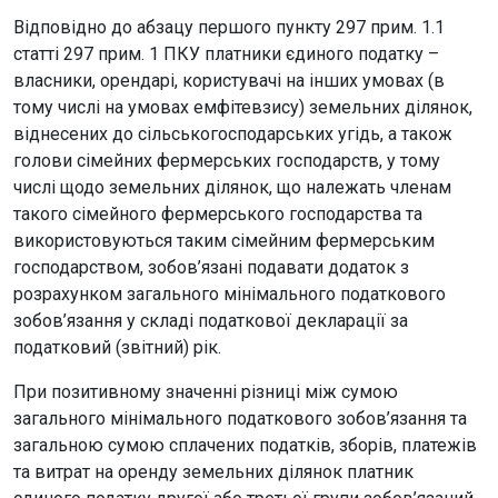
Відповідно до абзацу першого пункту 297 прим. 1.1
статті 297 прим. 1 ПКУ платники єдиного податку –
власники, орендарі, користувачі на інших умовах (в
тому числі на умовах емфітевзису) земельних ділянок,
віднесених до сільськогосподарських угідь, а також
голови сімейних фермерських господарств, у тому
числі щодо земельних ділянок, що належать членам
такого сімейного фермерського господарства та
використовуються таким сімейним фермерським
господарством, зобов’язані подавати додаток з
розрахунком загального мінімального податкового
зобов’язання у складі податкової декларації за
податковий (звітний) рік.
При позитивному значенні різниці між сумою
загального мінімального податкового зобов’язання та
загальною сумою сплачених податків, зборів, платежів
та витрат на оренду земельних ділянок платник