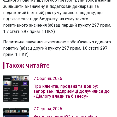
єдиного податку другої або третьої групи зобов’язаний
збільшити визначену в податковій декларації за
податковий (звітний) рік суму єдиного податку, що
підлягає сплаті до бюджету, на суму такого
позитивного значення (абзац перший пункту 297 прим.
1.7 статті 297 прим. 1 ПКУ).
Позитивне значення є частиною зобов’язань з єдиного
податку (абзац другий пункту 297 прим. 1.8 статті 297
прим. 1 ПКУ).
Також читайте
7 Серпня, 2026
Про клієнтів, продажі та довіру:
запорізькі підприємці долучилися до
«Діалогу влади та бізнесу»
7 Серпня, 2026
Вихід на ринок ЄС: що потрібно