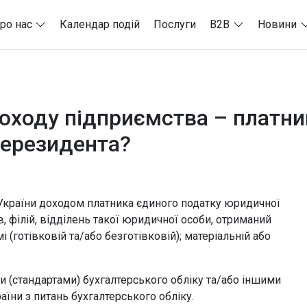
ро нас
Календар подій
Послуги
B2B
Новини
оходу підприємства – платни
нерезидента?
су України доходом платника єдиного податку юридичної
 філій, відділень такої юридичної особи, отриманий
 (готівковій та/або безготівковій); матеріальній або
 (стандартами) бухгалтерського обліку та/або іншими
їни з питань бухгалтерського обліку.