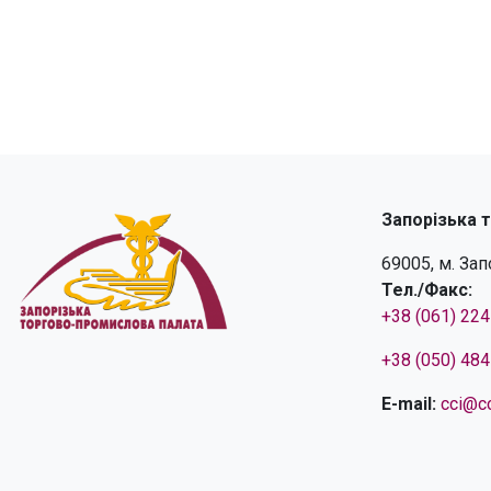
Запорізька 
69005, м. За
Тел./Факс:
+38 (061) 22
+38 (050) 48
E-mail:
cci@cc