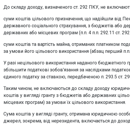
До складу доходу, визначеного ст. 292 ПКУ, не включают
суми коштів цільового призначення, що надійшли від Пе
державного соціального страхування, з бюджетів або де
державних або місцевих програм (п.п. 4 п.п. 292.11 ст. 292
суми коштів та вартість майна, отриманих платником по
за умови його цільового використання (абзац перший п.п. 1
У разі нецільового використання наданого бюджетного г
збільшити податкові зобов’язання за наслідками податков
єдиного податку за ставкою, передбаченою п. 293.5 ст. 293 
Таким чином, не включаються до складу доходу юридично
коштів у вигляді гранту з бюджетів або державних цільо
місцевих програм) за умови їх цільового використання.
Сума коштів у вигляді гранту, отримана юридичною особо
джерел, зокрема, від нерезидента, включається до доход