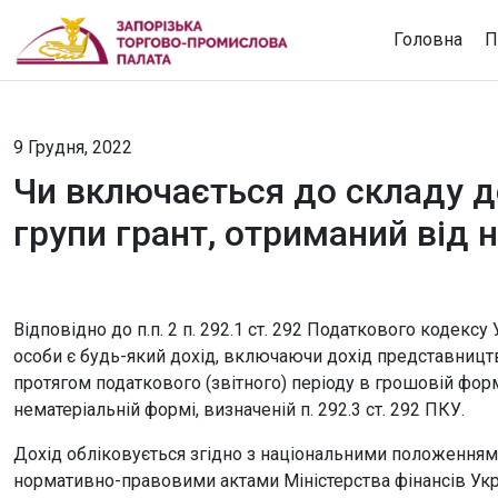
Головна
П
9 Грудня, 2022
Чи включається до складу д
групи грант, отриманий від 
Відповідно до п.п. 2 п. 292.1 ст. 292 Податкового кодек
особи є будь-який дохід, включаючи дохід представництв,
протягом податкового (звітного) періоду в грошовій формі
нематеріальній формі, визначеній п. 292.3 ст. 292 ПКУ.
Дохід обліковується згідно з національними положеннями
нормативно-правовими актами Міністерства фінансів Укра