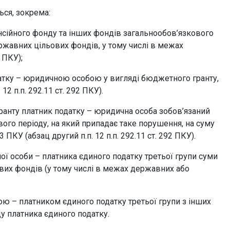
ься, зокрема:
нсійного фонду та інших фондів загальнообов’язкового
ржавних цільових фондів, у тому числі в межах
 ПКУ);
датку – юридичною особою у вигляді бюджетного гранту,
2 п.п. 292.11 ст. 292 ПКУ).
ранту платник податку – юридична особа зобов’язаний
ого періоду, на який припадає таке порушення, на суму
ПКУ (абзац другий п.п. 12 п.п. 292.11 ст. 292 ПКУ).
ї особи – платника єдиного податку третьої групи суми
вих фондів (у тому числі в межах державних або
ю – платником єдиного податку третьої групи з інших
у платника єдиного податку.