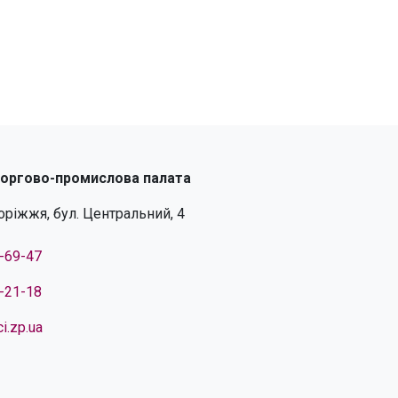
торгово-промислова палата
поріжжя, бул. Центральний, 4
4-69-47
4-21-18
i.zp.ua