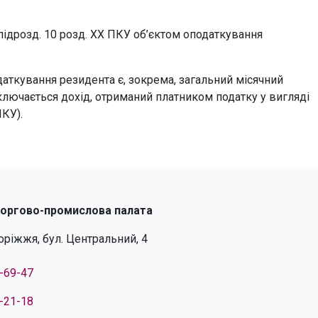
.1 підрозд. 10 розд. XX ПКУ об’єктом оподаткування
даткування резидента є, зокрема, загальний місячний
ключається дохід, отриманий платником податку у вигляді
ПКУ).
торгово-промислова палата
поріжжя, бул. Центральний, 4
4-69-47
4-21-18