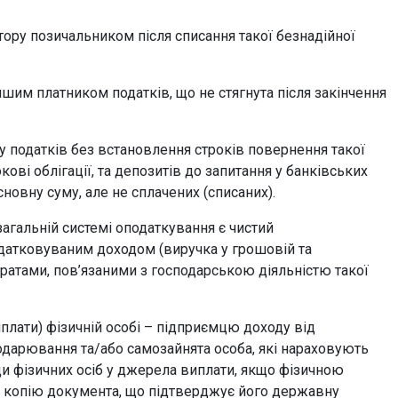
ру позичальником після списання такої безнадійної
им платником податків, що не стягнута після закінчення
 податків без встановлення строків повернення такої
кові облігації, та депозитів до запитання у банківських
сновну суму, але не сплачених (списаних).
агальній системі оподаткування є чистий
одатковуваним доходом (виручка у грошовій та
атами, пов’язаними з господарською діяльністю такої
виплати) фізичній особі – підприємцю доходу від
подарювання та/або самозайнята особа, які нараховують
ди фізичних осіб у джерела виплати, якщо фізичною
о копію документа, що підтверджує його державну