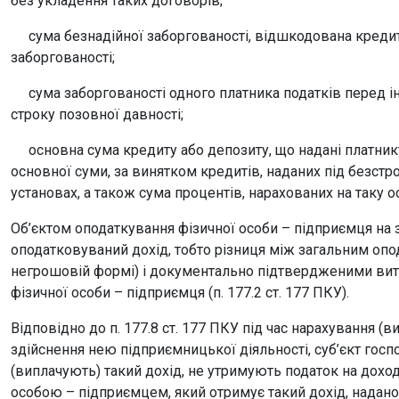
без укладення таких договорів;
сума безнадійної заборгованості, відшкодована кредито
заборгованості;
сума заборгованості одного платника податків перед інш
строку позовної давності;
основна сума кредиту або депозиту, що надані платнику
основної суми, за винятком кредитів, наданих під безстро
установах, а також сума процентів, нарахованих на таку о
Об’єктом оподаткування фізичної особи – підприємця на з
оподатковуваний дохід, тобто різниця між загальним оп
негрошовій формі) i документально підтвердженими витр
фізичної особи – підприємця (п. 177.2 ст. 177 ПКУ).
Відповідно до п. 177.8 ст. 177 ПКУ під час нарахування (
здійснення нею підприємницької діяльності, суб’єкт гос
(виплачують) такий дохід, не утримують податок на дохо
особою – підприємцем, який отримує такий дохід, надан