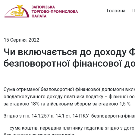
Головна
П
15 Серпня, 2022
Чи включається до доходу Ф
безповоротної фінансової д
Сума отриманої безповоротної фінансової допомоги вклю
оподатковуваного доходу платника податку – фізичної ос
за ставкою 18% та військовим збором за ставкою 1,5 %.
Згідно з п.п. 14.1.257 п. 14.1 ст. 14 ПКУ безповоротна фі
сума коштів, передана платнику податків згідно з дог