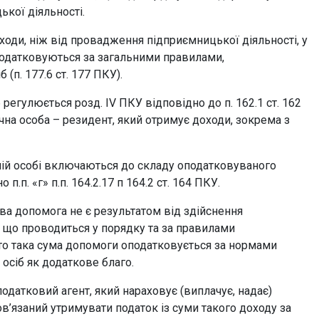
ької діяльності.
ходи, ніж від провадження підприємницької діяльності, у
оподатковуються за загальними правилами,
(п. 177.6 ст. 177 ПКУ).
регулюється розд. ІV ПКУ відповідно до п. 162.1 ст. 162
ична особа – резидент, який отримує доходи, зокрема з
ній особі включаються до складу оподатковуваного
.п. «г» п.п. 164.2.17 п 164.2 ст. 164 ПКУ.
ва допомога не є результатом від здійснення
, що проводиться у порядку та за правилами
 то така сума допомоги оподатковується за нормами
осіб як додаткове благо.
 податковий агент, який нараховує (виплачує, надає)
в’язаний утримувати податок із суми такого доходу за