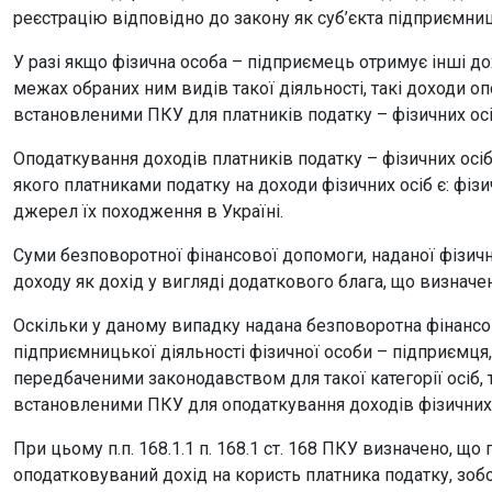
реєстрацію відповідно до закону як суб’єкта підприємниц
У разі якщо фізична особа – підприємець отримує інші до
межах обраних ним видів такої діяльності, такі доходи 
встановленими ПКУ для платників податку – фізичних осіб 
Оподаткування доходів платників податку – фізичних осіб 
якого платниками податку на доходи фізичних осіб є: фіз
джерел їх походження в Україні.
Суми безповоротної фінансової допомоги, наданої фізич
доходу як дохід у вигляді додаткового блага, що визначено п
Оскільки у даному випадку надана безповоротна фінансо
підприємницької діяльності фізичної особи – підприємця
передбаченими законодавством для такої категорії осіб,
встановленими ПКУ для оподаткування доходів фізичних 
При цьому п.п. 168.1.1 п. 168.1 ст. 168 ПКУ визначено, що
оподатковуваний дохід на користь платника податку, зобо