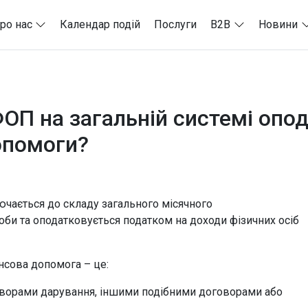
ро нас
Календар подій
Послуги
B2B
Новини
ОП на загальній системі опо
опомоги?
чається до складу загального місячного
оби та оподатковується податком на доходи фізичних осіб
нансова допомога – це:
оворами дарування, іншими подібними договорами або