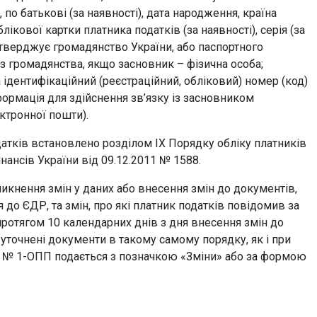
, по батькові (за наявності), дата народження, країна
кової картки платника податків (за наявності), серія (за
дтверджує громадянство України, або паспортного
з громадянства, якщо засновник – фізична особа;
ідентифікаційний (реєстраційний, обліковий) номер (код)
нформація для здійснення зв’язку із засновником
ктронної пошти).
атків встановлено розділом ІХ Порядку обліку платників
нансів України від 09.12.2011 № 1588.
никнення змін у даних або внесення змін до документів,
я до ЄДР, та змін, про які платник податків повідомив за
протягом 10 календарних днів з дня внесення змін до
точнені документи в такому самому порядку, як і при
ою № 1-ОПП подається з позначкою «Зміни» або за формою