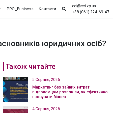
cci@cci.zp.ua
PRO_Business
Контакти
+38 (061) 224-69-47
асновників юридичних осіб?
Також читайте
5 Серпня, 2026
Маркетинг без зайвих витрат:
підприємцям розповіли, як ефективно
просувати бізнес
4 Серпня, 2026