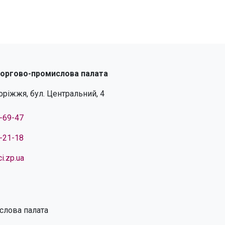
торгово-промислова палата
поріжжя, бул. Центральний, 4
4-69-47
4-21-18
i.zp.ua
слова палата