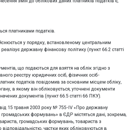
несення змін до облікових даних платників податків є,
я платниками податків.
дійснюється у порядку, встановленому центральним
еалізує державну фінансову політику (пункт 66.2 статті
ментів, що подаються для взяття на облік згідно з
вного реєстру юридичних осіб, фізичних осіб-
платник податків повідомив за основним місцем обліку,
ану, в якому він обліковується, уточнені документи
ачених документів (пункт 66.5 статті 66 ПКУ).
и від 15 травня 2003 року № 755-IV «Про державну
а громадських формувань» в ЄДР містяться дані, зокрема,
товариств, громадських формувань, товариств з
відповідальністю, частки яких обліковуються в