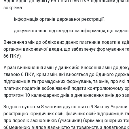
Відповідно до пункту 66.1 статті 66 ПКУ підставами для в
зокрема:
інформація органів державної реєстрації;
документально підтверджена інформація, що надаєтьс
Внесення змін до облікових даних платників податків з
органом виконавчої влади, що забезпечує формування та р
66 ПКУ).
У разі виникнення змін у даних або внесення змін до доку
главою 6 ПКУ, крім змін, які вносяться до Єдиного держа
підприємців та громадських формувань, та змін, про які 
платник податків зобов’язаний подати контролюючому орг
протягом 10 календарних днів з дня внесення змін до зазн
Згідно з пунктом 8 частини другої статті 9 Закону Україн
реєстрацію юридичних осіб, фізичних осіб-підприємців т
про перелік засновників (учасників) (крім акціонерних 
обмеженою відповідальністю та товариств з додатковою 