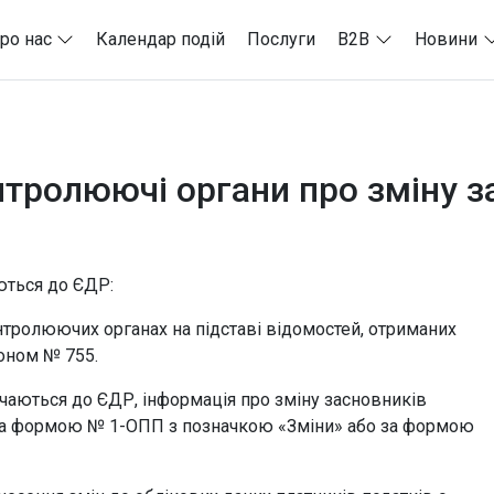
ро нас
Календар подій
Послуги
B2B
Новини
нтролюючі органи про зміну з
ються до ЄДР:
ролюючих органах на підставі відомостей, отриманих
оном № 755.
ючаються до ЄДР, інформація про зміну засновників
и за формою № 1-ОПП з позначкою «Зміни» або за формою