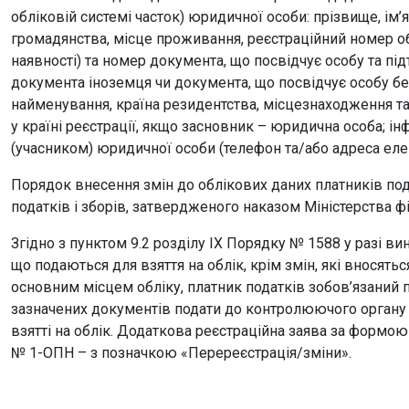
обліковій системі часток) юридичної особи: прізвище, ім’я
громадянства, місце проживання, реєстраційний номер облі
наявності) та номер документа, що посвідчує особу та пі
документа іноземця чи документа, що посвідчує особу бе
найменування, країна резидентства, місцезнаходження та 
у країні реєстрації, якщо засновник – юридична особа; і
(учасником) юридичної особи (телефон та/або адреса еле
Порядок внесення змін до облікових даних платників под
податків і зборів, затвердженого наказом Міністерства фі
Згідно з пунктом 9.2 розділу IX Порядку № 1588 у разі ви
що подаються для взяття на облік, крім змін, які вносятьс
основним місцем обліку, платник податків зобов’язаний 
зазначених документів подати до контролюючого органу у
взятті на облік. Додаткова реєстраційна заява за форм
№ 1-ОПН – з позначкою «Перереєстрація/зміни».