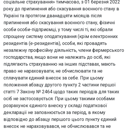
соціальне страхування» тимчасово, з 01 березня 2022
року до припинення або скасування воєнного стану в
Україні та протягом дванадцяти місяців після
припинення або скасування воєнного стану, фізичні
особи особи-підприємці, у тому числі ті, які обрали
спрощену систему оподаткування (крім електронних
резидентів (e-резидентів), особи, які провадять
незалежну професійну діяльність, члени фермерського
господарства, якщо вони не належать до осіб, які
підлягають страхуванню на інших підставах, мають
право не нараховувати, не обчислювати та не
сплачувати єдиний внесок за себе. При цьому
положення абзацу другого пункту 2 частини першої
статті 7 Закону № 2464 щодо таких періодів для таких
осіб не застосовується. При цьому такими особами
розрахунок єдиного внеску у складі податкової
декларації не заповнюється за період, в якому
відповідно до абзацу першого цього пункту єдиний
внесок не нараховувався, не обчислювався та не